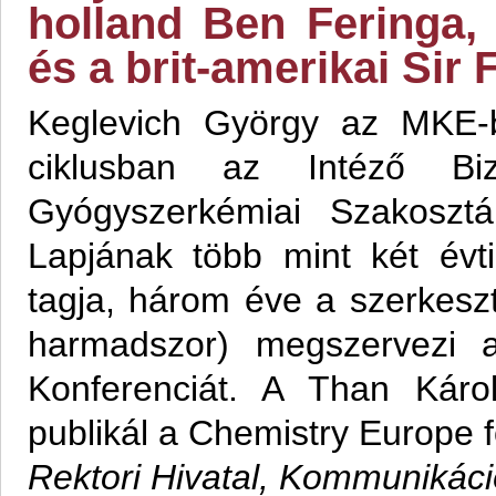
holland Ben Feringa,
és a brit-amerikai Sir 
Keglevich György az MKE-be
ciklusban az Intéző Bi
Gyógyszerkémiai Szakoszt
Lapjának több mint két évti
tagja, három éve a szerkeszt
harmadszor) megszervezi 
Konferenciát. A Than Káro
publikál a Chemistry Europe f
Rektori Hivatal, Kommunikác