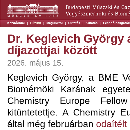
Kezdőoldal
|
Híreink
|
Magunkról
|
Oktatás
|
Kutatás
|
Leendő hallgatói
Dr. Keglevich György 
díjazottjai között
2026. május 15.
Keglevich György, a BME V
Biomérnöki Karának egyete
Chemistry Europe Fellow
kitüntetettje. A Chemistry 
által még februárban
odaítélt