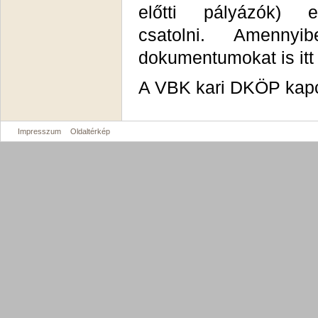
előtti pályázók) e
csatolni. Amennyi
dokumentumokat is itt
A VBK kari DKÖP kapc
Impresszum
Oldaltérkép