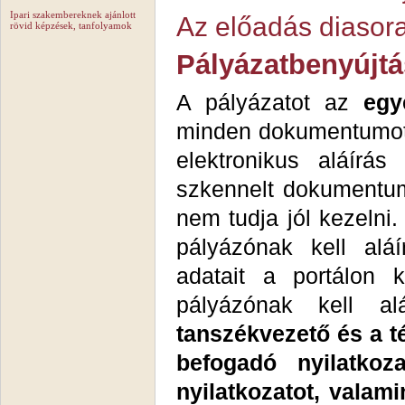
Ipari szakembereknek ajánlott
Az előadás diasora
rövid képzések, tanfolyamok
Pályázatbenyújt
A pályázatot az
eg
minden dokumentumo
elektronikus aláírá
szkennelt dokumentum
nem tudja jól kezelni.
pályázónak kell aláí
adatait a portálon 
pályázónak kell al
tanszékvezető és a té
befogadó nyilatkoza
nyilatkozatot, valam