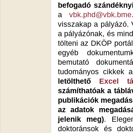
befogadó szándéknyi
a
vbk.phd@vbk.bme
visszakap a pályázó. V
a pályázónak, és min
tölteni az DKÖP portá
egyéb dokumentumk
bemutató dokumentá
tudományos cikkek a
letölthető
Excel tá
számíthatóak a táblá
publikációk megadása 
az adatok megadásá
jelenik meg)
. Elege
doktoránsok és dokt