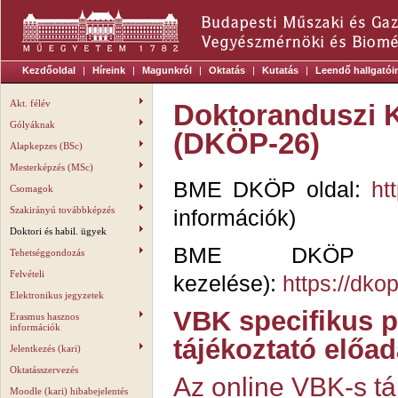
Kezdőoldal
|
Híreink
|
Magunkról
|
Oktatás
|
Kutatás
|
Leendő hallgatói
Akt. félév
Doktoranduszi K
Gólyáknak
(DKÖP-26)
Alapkepzes (BSc)
Mesterképzés (MSc)
BME DKÖP oldal:
ht
Csomagok
Szakirányú továbbképzés
információk)
Doktori és habil. ügyek
BME DKÖP Por
Tehetséggondozás
Felvételi
kezelése):
https://dko
Elektronikus jegyzetek
VBK specifikus p
Erasmus hasznos
információk
tájékoztató előa
Jelentkezés (kari)
Oktatásszervezés
Az online VBK-s tá
Moodle (kari) hibabejelentés