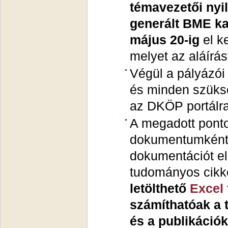
témavezetői nyil
generált BME ka
május 20-ig
el ke
melyet az aláírá
Végül a pályázói 
és minden szüksé
az DKÖP portálra
A megadott pont
dokumentumként 
dokumentációt el
tudományos cikke
letölthető
Excel 
számíthatóak a t
és a publikáció