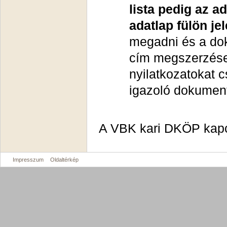
lista pedig az 
adatlap fülön je
megadni és a do
cím megszerzése 
nyilatkozatokat 
igazoló dokument
A VBK kari DKÖP kapc
Impresszum
Oldaltérkép