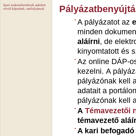
Ipari szakembereknek ajánlott
Pályázatbenyújt
rövid képzések, tanfolyamok
A pályázatot az
minden dokume
aláírni
, de elekt
kinyomtatott és 
Az online DÁP-os 
kezelni.
A pályáza
pályázónak kell a
adatait a portálo
pályázónak kell a
A
Témavezetői n
témavezető aláírá
A kari befogadó 