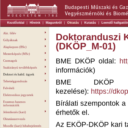
Kezdőoldal
|
Híreink
|
Magunkról
|
Oktatás
|
Kutatás
|
Leendő hallgatói
Akt. félév
Doktoranduszi K
Gólyáknak
(DKÖP_M-01)
Alapkepzes (BSc)
Mesterképzés (MSc)
BME DKÖP oldal:
ht
Csomagok
Szakirányú továbbképzés
információk)
Doktori és habil. ügyek
BME DKÖP Por
Tehetséggondozás
Felvételi
kezelése):
https://dko
Elektronikus jegyzetek
Bírálati szempontok 
Erasmus hasznos
információk
érhetők el.
Jelentkezés (kari)
Oktatásszervezés
Az
EKÖP-DKÖP kari tá
Moodle (kari) hibabejelentés