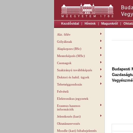
Kezdőoldal
|
Híreink
|
Magunkról
|
Oktat
Akt. félév
Gólyáknak
Alapkepzes (BSc)
Mesterképzés (MSc)
Csomagok
Budapesti 
Szakirányú továbbképzés
Gazdaságt
Doktori és habil. ügyek
Vegyészmér
Tehetséggondozás
Felvételi
Elektronikus jegyzetek
Erasmus hasznos
információk
Jelentkezés (kari)
Oktatásszervezés
Moodle (kari) hibabejelentés