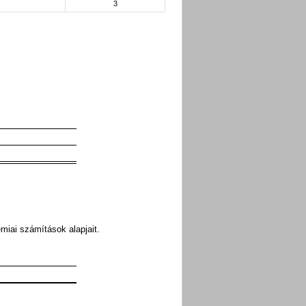
3
:
miai számítások alapjait.