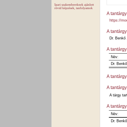
Ipari szakembereknek ajánlott
rövid képzések, tanfolyamok
A tantárgy
https://mo
A tantárgy
Dr. Benkő 
A tantárgy
Név:
Dr. Benkő
A tantárgy
A tantárgy
A tárgy ta
A tantárgy
Név:
Dr. Benkő