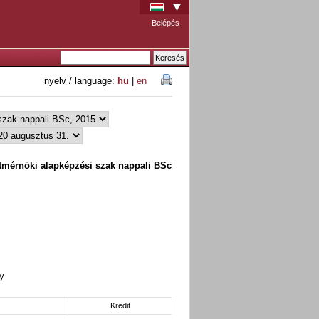
Belépés
nyelv / language:
hu
|
en
tmérnöki alapképzési szak nappali BSc
ry
Kredit