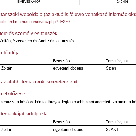
BMEVESAA007
2+0+0/f
 tanszéki weboldala (az aktuális félévre vonatkozó információk)
odle.ch.bme.hu/course/view.php?id=270
felelős személy és tanszék:
Zoltán, Szervetlen és Anal.Kémia Tanszék
 előadója:
Beosztás:
Tanszék, Int.:
 Zoltán
egyetemi docens
Szlen
 az alábbi témakörök ismeretére épít:
 célkitűzése:
rtalmazza a későbbi kémiai tárgyak legfontosabb alapismereteit, valamint a ké
 tematikáját kidolgozta:
Beosztás:
Tanszék, Int.:
 Zoltán
egyetemi docens
SzAKT