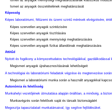
Ismeri az anyagok mennyiségi meghatározásának klasszikus módszer
Ismeri az anyagok összetételének meghatározását
Képesség
Képes laboratóriumi, félüzemi és üzemi szintű mérések elvégzésére, érték
Képes szervetlen anyagok szintézisére
Képes szervetlen anyagok tisztítására
Képes szervetlen anyagok mennyiségi meghatározására
Képes szervetlen anyagok fizikai állandóinak meghatározására
Attitűd
Nyitott és fogékony a környezettudatos technológiákkal, gazdálkodással 
Megismeri anyagok újrahasznosításának lehetőségeit
A technológiai és laboratóriumi feladatok végzése és megtervezése sorá
Megismeri a laboratóriumi munka során a használt anyagokkal kapcso
Autonómia és felelősség
Munkahelyi vezetőjének útmutatása alapján önállóan, a minőség, a bizto
Munkavégzés során felelősek saját és társaik biztonságáért
Megosztja tapasztalatait munkatársaival, így segítve fejlődésüket.