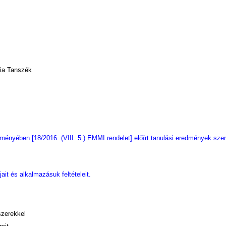
mia Tanszék
ényében [18/2016. (VIII. 5.) EMMI rendelet] előírt tanulási eredmények szer
ait és alkalmazásuk feltételeit.
szerekkel