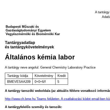
A tantárgy
Adatl
Budapesti Műszaki és
Gazdaságtudományi Egyetem
Vegyészmérnöki és Biomérnöki Kar
Tantárgyadatlap
és tantárgykövetelmények
Általános kémia labor
A tantárgy neve angolul: General Chemistry Laboratory Practice
Tantárgy kódja
Követelmény
Kredit
BMEVESAA209
0+0+6/f
5
A tantárgy tanszéki weboldala (az aktuális félévre vonatkozó informác
http://www.ch.bme.hu Teams felületen. A csatlakozási kódot email-ben kü
A tantárgyfelelős személy és tanszék: