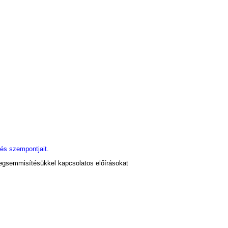
és szempontjait.
egsemmisítésükkel kapcsolatos előírásokat