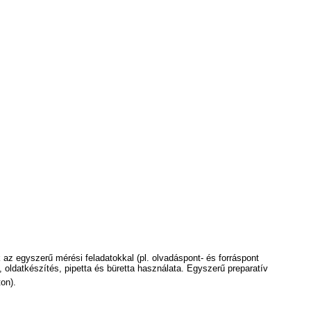
k az egyszerű mérési feladatokkal (pl. olvadáspont- és forráspont
ldatkészítés, pipetta és büretta használata. Egyszerű preparatív
on).