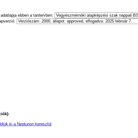
 adatlapja ebben a tantervben:
apverzió:
iók):
ldjük ki a Neptunon keresztül