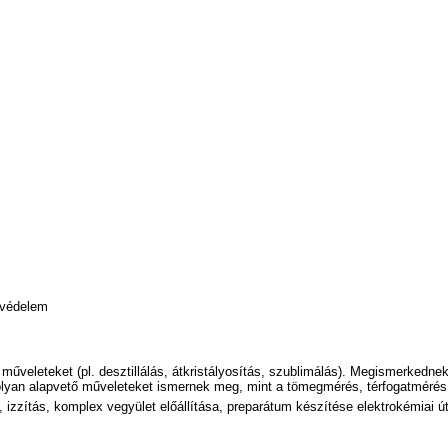
avédelem
i műveleteket (pl. desztillálás, átkristályosítás, szublimálás). Megismerkedne
an alapvető műveleteket ismernek meg, mint a tömegmérés, térfogatmérés, o
 izzítás, komplex vegyület előállítása, preparátum készítése elektrokémiai út