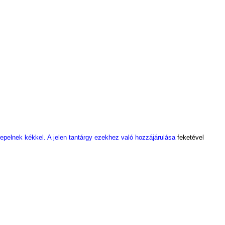
epelnek kékkel. A jelen tantárgy ezekhez való hozzájárulása
feketével