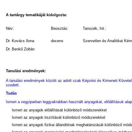
A tantárgy tematikáját kidolgozta:
Név:
Beosztás:
Tanszék, Int.:
Dr. Kovács Ilona
docens
Szervetlen és Analitikai Ké
Dr. Benkő Zoltán
Tanulási eredmények:
A tanulási eredmények között az adott szak Képzési és Kimeneti Követelm
szedett.
Tudás
Ismeri a vegyiparban leggyakrabban használt anyagokat, előállításuk alapj
Ismeri az anyagok előállítását különböző módszerekkel
Ismeri az anyagok tisztítását különböző módszerekkel
Ismeri az anyagok fizikai állandóinak meghatározását különböző mód