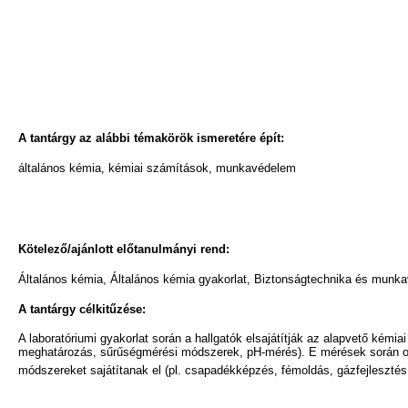
A tantárgy az alábbi témakörök ismeretére épít:
általános kémia, kémiai számítások, munkavédelem
Kötelező/ajánlott előtanulmányi rend:
Általános kémia, Általános kémia gyakorlat, Biztonságtechnika és munk
A tantárgy célkitűzése:
A laboratóriumi gyakorlat során a hallgatók elsajátítják az alapvető kémia
meghatározás, sűrűségmérési módszerek, pH-mérés). E mérések során oly
módszereket sajátítanak el (pl. csapadékképzés, fémoldás, gázfejlesztés,