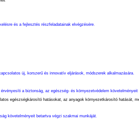
eit
elésre és a fejlesztés részfeladatainak elvégzésére.
kapcsolatos új, korszerű és innovatív eljárások, módszerek alkalmazására.
n érvényesíti a biztonság, az egészség- és környezetvédelem követelményeit 
latos egészségkárosító hatásokat, az anyagok környezetkárosító hatását, m
nság követelményeit betartva végzi szakmai munkáját.