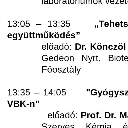
laboratóriumok vezető
13:05 – 13:35
„Tehet
együttműködés”
előadó:
Dr. Könczöl
Gedeon Nyrt. Biotec
Főosztály
13:35 – 14:05
"Gyógysz
VBK-n"
előadó:
Prof. Dr. 
Szerves Kémia és