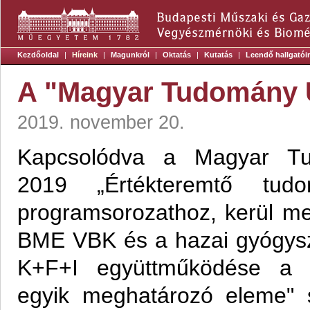
Kezdőoldal
|
Híreink
|
Magunkról
|
Oktatás
|
Kutatás
|
Leendő hallgatói
A "Magyar Tudomány 
2019. november 20.
Kapcsolódva a Magyar T
2019 „Értékteremtő tud
programsorozathoz, kerül m
BME VBK és a hazai gyógysz
K+F+I együttműködése a 
egyik meghatározó eleme"