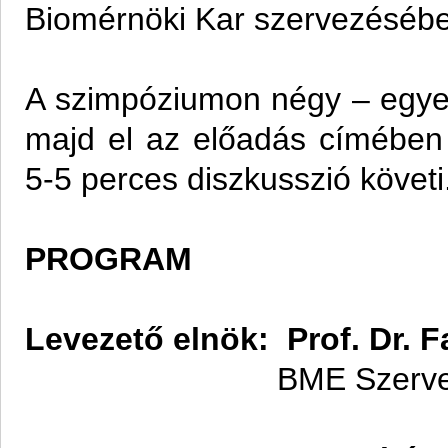
Biomérnöki Kar szervezéséb
A szimpóziumon négy – egye
majd el az előadás címében 
5-5 perces diszkusszió követi
PROGRAM
Levezető elnök:
Prof. Dr. 
BME Szerves Kémia 