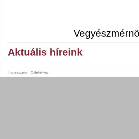
Vegyészmérnök
Aktuális híreink
Impresszum
Oldaltérkép