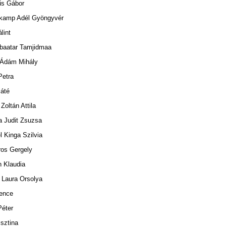
s Gábor
kamp Adél Gyöngyvér
lint
baatar Tamjidmaa
Ádám Mihály
Petra
áté
Zoltán Attila
a Judit Zsuzsa
 Kinga Szilvia
os Gergely
 Klaudia
 Laura Orsolya
ence
Péter
sztina