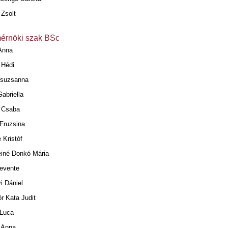
 Zsolt
érnöki szak BSc
Anna
 Hédi
suzsanna
abriella
 Csaba
 Fruzsina
 Kristóf
einé Donkó Mária
Levente
i Dániel
r Kata Judit
Luca
 Anna