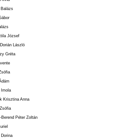
 Balázs
Gábor
alázs
ttila József
 Dorián László
zy Gréta
evente
Zsófia
 Ádám
 Imola
k Krisztina Anna
Zsófia
-Berend Péter Zoltán
uriel
 Dorina