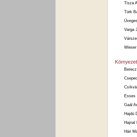
Tisza 
Türk B
Üveges
Varga J
Vársze
Wieser
Környezet
Berecz
Cseped
Csíkvár
Esses 
Gaál A
Hajdú 
Hajnal 
Hári M