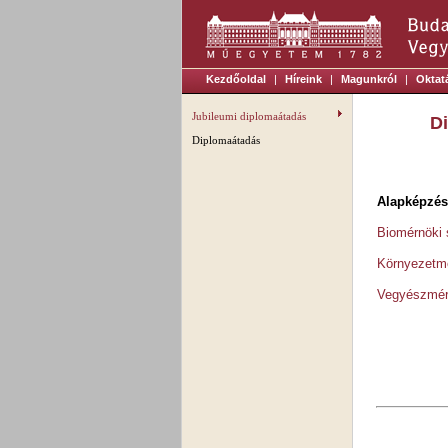
Kezdőoldal
|
Híreink
|
Magunkról
|
Oktat
Jubileumi diplomaátadás
Di
Diplomaátadás
Alapképzés
Biomérnöki
Környezetm
Vegyészmér