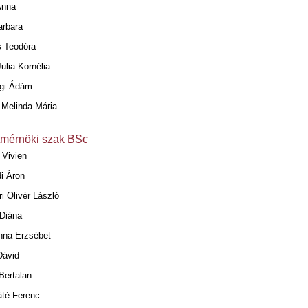
Anna
arbara
 Teodóra
ulia Kornélia
gi Ádám
 Melinda Mária
mérnöki szak BSc
 Vivien
i Áron
i Olivér László
Diána
nna Erzsébet
Dávid
Bertalan
áté Ferenc