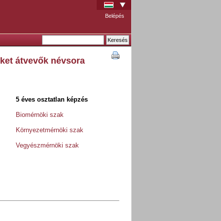
Belépés
üket átvevők névsora
5 éves osztatlan képzés
Biomérnöki szak
Környezetmérnöki szak
Vegyészmérnöki szak