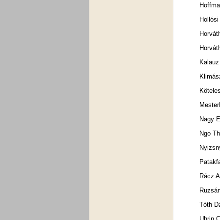
Hoffma
Hollós
Horvát
Horvát
Kalauz
Klimás
Kötele
Mester
Nagy E
Ngo Th
Nyizsn
Patakf
Rácz A
Ruzsán
Tóth D
Uhrin 