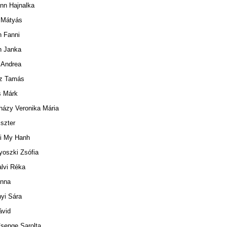
nn Hajnalka
i Mátyás
h Fanni
h Janka
 Andrea
z Tamás
s Márk
házy Veronika Mária
szter
i My Hanh
yoszki Zsófia
alvi Réka
nna
yi Sára
ávid
Csenge Sarolta