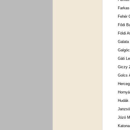
Farkas
Fehér 
Fődi B
Földi A
Galata
Galgóc
Gáti L
Giczy 
Golcs
Herceg
Hornyá
Hudák 
Janzsó
Józó M
Katona