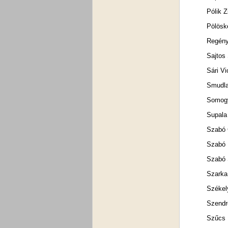
Pólik 
Pölöske
Regény
Sajtos 
Sári Vi
Smudla
Somogy
Supala
Szabó 
Szabó 
Szabó
Szarka
Székel
Szendrő
Szűcs