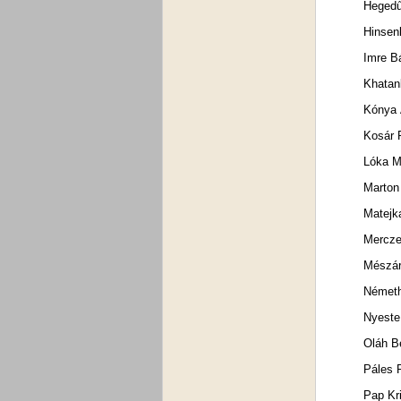
Hegedű
Hinsen
Imre Bá
Khatan
Kónya 
Kosár 
Lóka M
Marton 
Matejk
Merczel
Mészár
Németh
Nyeste
Oláh B
Páles 
Pap Kri