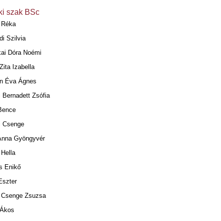
i szak BSc
 Réka
i Szilvia
kai Dóra Noémi
ita Izabella
an Éva Ágnes
 Bernadett Zsófia
Bence
i Csenge
Anna Gyöngyvér
 Hella
s Enikő
Eszter
 Csenge Zsuzsa
 Ákos