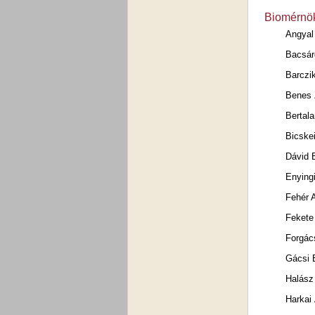
Biomérnök
Angyal
Bacsárd
Barczi
Benes Z
Bertal
Bicskei
Dávid 
Enying
Fehér 
Fekete
Forgác
Gácsi 
Halász
Harkai