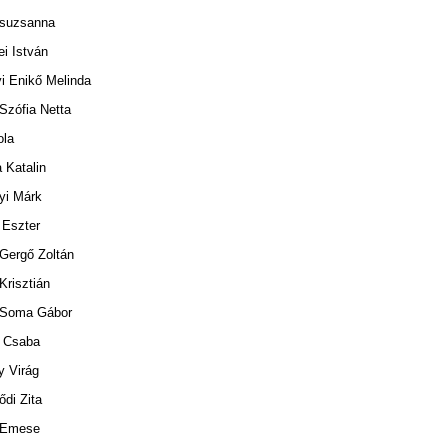
Zsuzsanna
i István
i Enikő Melinda
Szófia Netta
ola
 Katalin
i Márk
 Eszter
Gergő Zoltán
Krisztián
 Soma Gábor
 Csaba
y Virág
di Zita
 Emese