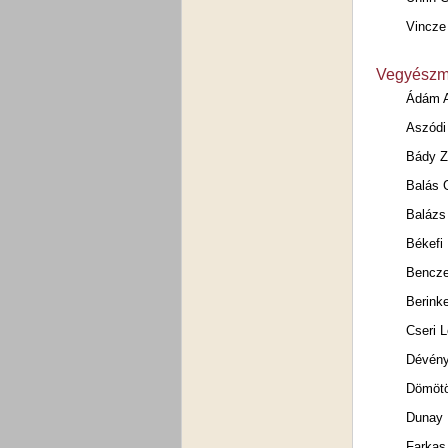
Vincze
Vegyészm
Ádám 
Aszódi
Bády Z
Balás G
Balázs
Békefi
Bencze
Berink
Cseri 
Dévény
Dömötö
Dunay 
Farkas