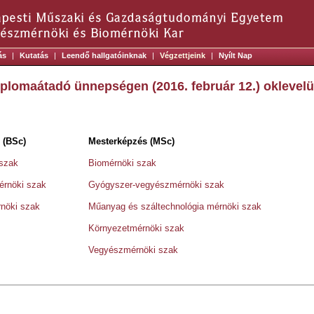
ás
|
Kutatás
|
Leendő hallgatóinknak
|
Végzettjeink
|
Nyílt Nap
plomaátadó ünnepségen (2016. február 12.) oklevel
 (BSc)
Mesterképzés (MSc)
 szak
Biomérnöki szak
érnöki szak
Gyógyszer-vegyészmérnöki szak
nöki szak
Műanyag és száltechnológia mérnöki szak
Környezetmérnöki szak
Vegyészmérnöki szak