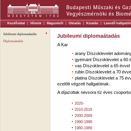
Kezdőoldal
|
Híreink
|
Magunkról
|
Oktatás
|
Kutatás
|
Leendő hallgatói
Jubileumi diplomaátadás
Jubileumi diplomaátadás
Diplomaátadás
A Kar
arany Díszoklevelet adományo
gyémánt Díszoklevelet a 60 é
vas Díszoklevelet a 65 évvel 
rubin Díszoklevelet a 70 évve
platina Díszoklevelet a 75 év
ezelőtt végzett hallgatóinak.
A díjazottak névsora tíz éves csoporto
2020-
2010-2019
2000-2009
1990-1999
1980-1989