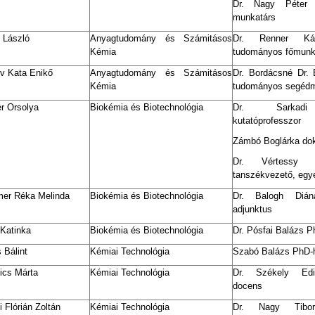
Dr. Nagy Péter 
munkatárs
 László
Anyagtudomány és Számitásos
Dr. Renner Kár
Kémia
tudományos főmunk
v Kata Enikő
Anyagtudomány és Számitásos
Dr.
Bordácsné Dr. 
Kémia
tudományos segédm
r Orsolya
Biokémia és Biotechnológia
Dr. Sarkadi
kutatóprofesszor
Zámbó Boglárka dokt
Dr. Vértessy
tanszékvezető, egy
er Réka Melinda
Biokémia és Biotechnológia
Dr. Balogh Dián
adjunktus
 Katinka
Biokémia és Biotechnológia
Dr. Pósfai Balázs P
 Bálint
Kémiai Technológia
Szabó Balázs PhD-h
ics Márta
Kémiai Technológia
Dr. Székely Edi
docens
 Flórián Zoltán
Kémiai Technológia
Dr. Nagy Tibor