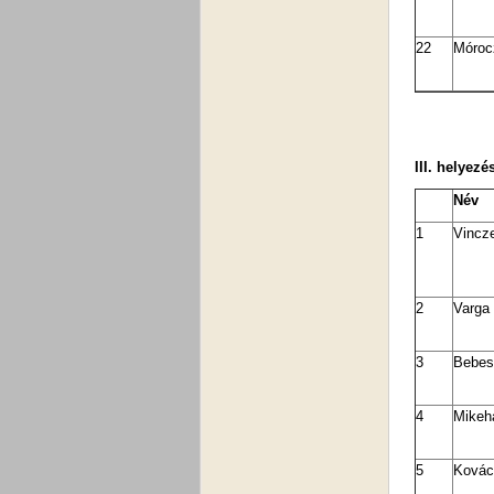
22
Móroc
III. helyezés
Név
1
Vincz
2
Varga
3
Bebes
4
Mikeh
5
Ková