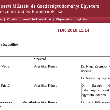
ás
|
Kutatás
|
Leendő hallgatóinknak
|
Végzettjeink
|
Nyílt Nap
TDK 2018.11.14.
 részesültek
Szekció
r Petra
Analitikai Kémia
Dr. Nagy Zsombor K
docens
Dr. Marosi György e
Kristóf
Analitikai Kémia
Dr. Balogh G
tudományos szak
egyetemi docens
tmiklóssy Marietta
Analitikai Kémia
Dr. Török Kitti egye
a