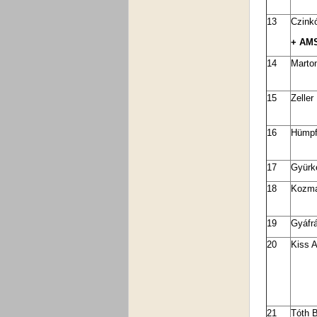
13
Czink
+ AMS
14
Marton
15
Zeller
16
Hümpf
17
Gyürk
18
Kozma
19
Gyáfrá
20
Kiss A
21
Tóth 