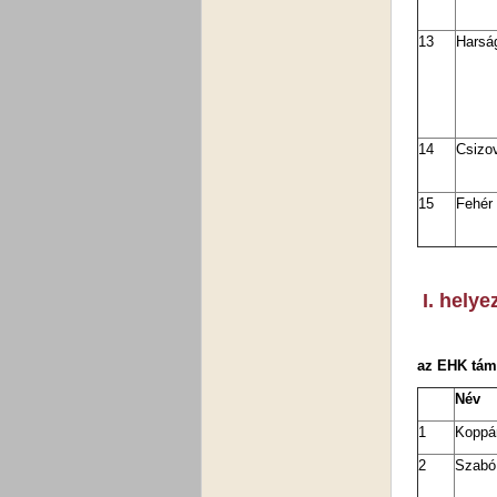
13
Harság
14
Csizo
15
Fehér
I. helye
az EHK tám
Név
1
Koppá
2
Szabó