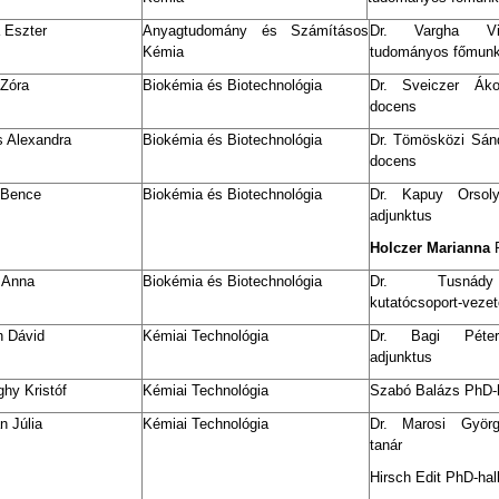
 Eszter
Anyagtudomány és Számításos
Dr. Vargha Vik
Kémia
tudományos főmunk
 Zóra
Biokémia és Biotechnológia
Dr. Sveiczer Ák
docens
s Alexandra
Biokémia és Biotechnológia
Dr. Tömösközi Sán
docens
 Bence
Biokémia és Biotechnológia
Dr. Kapuy Orsol
adjunktus
Holczer Marianna
P
r Anna
Biokémia és Biotechnológia
Dr. Tusnád
kutatócsoport-vezet
h Dávid
Kémiai Technológia
Dr. Bagi Péter
adjunktus
hy Kristóf
Kémiai Technológia
Szabó Balázs PhD-h
n Júlia
Kémiai Technológia
Dr. Marosi Györ
tanár
Hirsch Edit PhD-hal