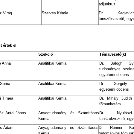
adjunktus
z Virág
Szerves Kémia
Dr. Keglevi
tanszékvezető, egye
t értek el
Szekció
Témavezető(k)
e Anna
Analitikai Kémia
Dr. Balogh Gyö
tudományos szakta
egyetemi docens
 Soma
Analitikai Kémia
Dr. Gergely Sz
egyetemi docens
i Tímea
Analitikai Kémia
Dr. Mihály Judith
főmunkatárs
ázi Antal János
Anyagtudomány és Számításos
Dr. Nyulász
Kémia
tanszékvezető, egy
cs Ádám
Anyagtudomány és Számításos
Dr. Renner Kár
Kémia
tudományos főmunk