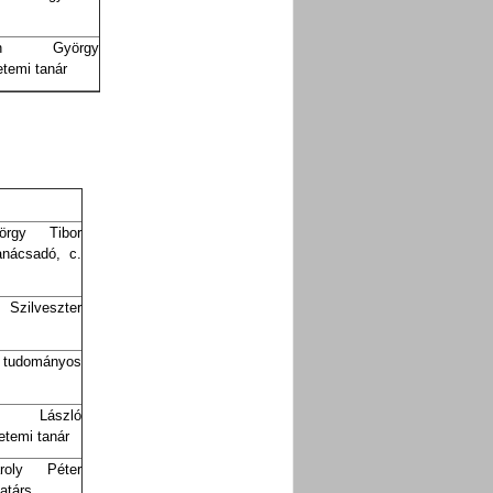
ch György
temi tanár
rgy Tibor
nácsadó, c.
ilveszter
 tudományos
i László
etemi tanár
oly Péter
atárs