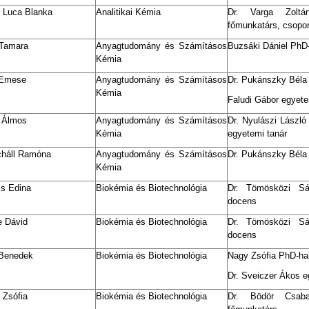
 Luca Blanka
Analitikai Kémia
Dr. Varga Zoltá
főmunkatárs, csopo
 Tamara
Anyagtudomány és Számításos
Buzsáki Dániel PhD-
Kémia
 Emese
Anyagtudomány és Számításos
Dr. Pukánszky Béla
Kémia
Faludi Gábor egyet
 Álmos
Anyagtudomány és Számításos
Dr. Nyulászi László
Kémia
egyetemi tanár
cháll Ramóna
Anyagtudomány és Számításos
Dr. Pukánszky Béla
Kémia
cs Edina
Biokémia és Biotechnológia
Dr. Tömösközi Sá
docens
e Dávid
Biokémia és Biotechnológia
Dr. Tömösközi Sá
docens
 Benedek
Biokémia és Biotechnológia
Nagy Zsófia PhD-hal
Dr. Sveiczer Ákos 
 Zsófia
Biokémia és Biotechnológia
Dr. Bödör Csab