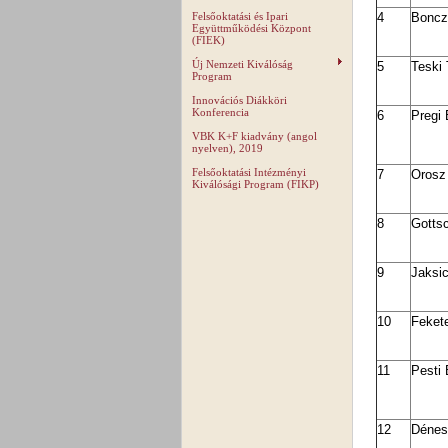
Felsőoktatási és Ipari
4
Boncz
Együttműködési Központ
(FIEK)
Új Nemzeti Kiválóság
5
Teski
Program
Innovációs Diákköri
Konferencia
6
Pregi
VBK K+F kiadvány (angol
nyelven), 2019
Felsőoktatási Intézményi
7
Orosz
Kiválósági Program (FIKP)
8
Gotts
9
Jaksi
10
Feket
11
Pesti
12
Dénes