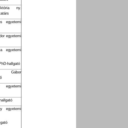
tória ny.
atárs
os egyetemi
dor
egyetemi
ya egyetemi
hD-hallgató
y Gábor
ő
 egyetemi
allgató
gy egyetemi
lgató