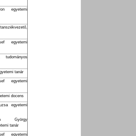
on egyetemi
tanszékvezető,
ef
egyetemi
a tudományos
gyetemi tanár
ef
egyetemi
yetemi docens
uzsa egyetemi
ch György
temi tanár
ef egyetemi