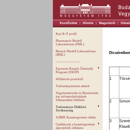
Kezdőoldal
|
Híreink
|
Magunkról
|
Oktat
Kari K+F profil
Pharmatech Modell
Laboratórium (PML)
Biotech Modell Laboratórium
Dicséretben
(BML)
---------------------
Egyetemi Kutatói Ösztöndíj
Program (EKÖP)
1
Tőzsé
Affiliációs protokoll
Tudománymetriai adatok
Vegyészmérnöki és Biomérnöki
kar infrastruktúrájának
felhasználási feltételei
2
Simon 
Tudományos Diákköri
Tevékenység
A BME Kutatóegyetem oldala
3
Szen
Csatlakozás a kutatóegyetemi
Klaudi
alprojektek oldalaira