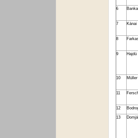
6
Banka
7
Kánai
8
Farka
9
Hajdú
10
Mülle
11
Fersc
12
Bodrog
13
Domjá