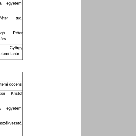
a egyetemi
éter tud.
logh Péter
árs
h György
etemi tanár
temi docens
or Kristóf
a egyetemi
anszékvezető,