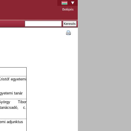
Belépés
ristóf egyetemi
gyetemi tanár
yörgy Tibor
tanácsadó, c.
temi adjunktus