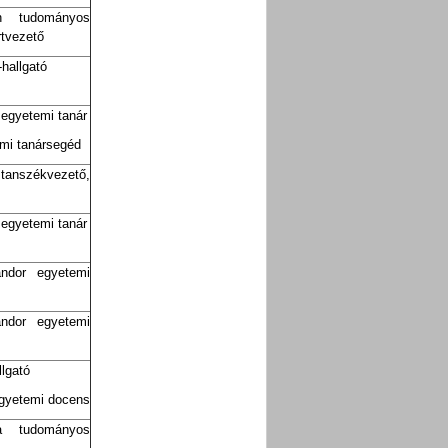
n tudományos
rtvezető
hallgató
 egyetemi tanár
emi tanársegéd
 tanszékvezető,
 egyetemi tanár
ndor egyetemi
ndor egyetemi
lgató
egyetemi docens
a tudományos