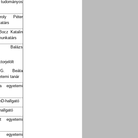
tudományos
oly Péter
atárs
Bocz Katalin
unkatárs
 Balázs
orjelölt
 G. Beáta
etemi tanár
a egyetemi
hD-hallgató
allgató
t egyetemi
 egyetemi