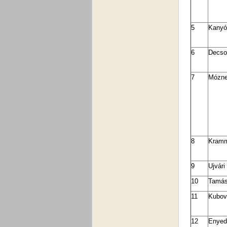
5
Kanyó
6
Decso
7
Mózne
8
Kramm
9
Ujvári
10
Tamás
11
Kubov
12
Enyedi