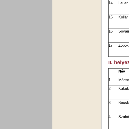
14
Lauer
15
Kollár
16
Sóvár
17
Zoboki
II. helye
Név
1
Márto
2
Kakuk
3
Becsk
4
Szabó