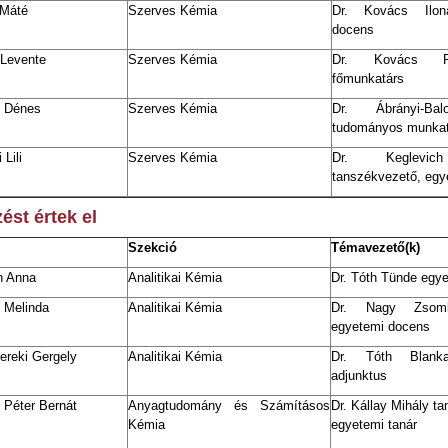
 Máté
Szerves Kémia
Dr. Kovács Ilon
docens
 Levente
Szerves Kémia
Dr. Kovács P
főmunkatárs
i Dénes
Szerves Kémia
Dr. Ábrányi-Ba
tudományos munkat
 Lili
Szerves Kémia
Dr. Keglevic
tanszékvezető, egy
zést értek el
Szekció
Témavezető(k)
n Anna
Analitikai Kémia
Dr. Tóth Tünde
egye
 Melinda
Analitikai Kémia
Dr. Nagy Zsomb
egyetemi docens
ereki Gergely
Analitikai Kémia
Dr. Tóth Blank
adjunktus
 Péter Bernát
Anyagtudomány és Számításos
Dr. Kállay Mihály t
Kémia
egyetemi tanár