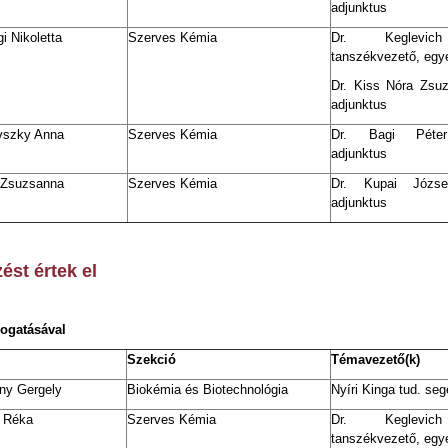
adjunktus
i Nikoletta
Szerves Kémia
Dr. Keglevic
tanszékvezető, egy
Dr. Kiss Nóra Zsu
adjunktus
vszky Anna
Szerves Kémia
Dr. Bagi Péter
adjunktus
 Zsuzsanna
Szerves Kémia
Dr. Kupai Józse
adjunktus
zést értek el
ogatásával
Szekció
Témavezető(k)
ny Gergely
Biokémia és Biotechnológia
Nyíri Kinga tud. se
 Réka
Szerves Kémia
Dr. Keglevic
tanszékvezető, egy