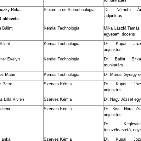
főmunkatárs
óczky Réka
Biokémia és Biotechnológia
Dr. Németh Ár
adjunktus
 oklevele
 Bálint
Kémiai Technológia
Mika László Tamás 
egyetemi docens
 Bálint
Kémiai Technológia
Dr. Kupai Józs
adjunktus
ner Evelyn
Kémiai Technológia
Dr. Bálint Erik
munkatárs
és Matin
Kémiai Technológia
Dr. Marosi György e
 Petra
Szerves Kémia
Dr. Kupai Józs
adjunktus
s Lilla Vivien
Szerves Kémia
Dr. Nagy József eg
drienn
Szerves Kémia
Dr. Kiss Nóra Zs
adjunktus
Dr. Keglevi
tanszékvezető, egye
Blanka
Szerves Kémia
Dr. Kupai Józs