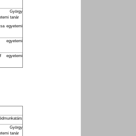
h György
etemi tanár
zsa egyetemi
 egyetemi
f egyetemi
gédmunkatárs
h György
etemi tanár