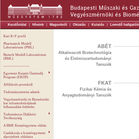
Kezdőoldal
|
Híreink
|
Magunkról
|
Oktatás
|
Kutatás
|
Leendő hallgatói
Kari K+F profil
Pharmatech Modell
ABÉT
Laboratórium (PML)
Alkalmazott Biotechnológia
Biotech Modell Laboratórium
és Élelmiszertudományi
(BML)
Tanszék
---------------------
Egyetemi Kutatói Ösztöndíj
Program (EKÖP)
FKAT
Affiliációs protokoll
Fizikai Kémia és
Tudománymetriai adatok
Anyagtudományi Tanszék
Vegyészmérnöki és Biomérnöki
kar infrastruktúrájának
felhasználási feltételei
Tudományos Diákköri
Tevékenység
A BME Kutatóegyetem oldala
Csatlakozás a kutatóegyetemi
alprojektek oldalaira