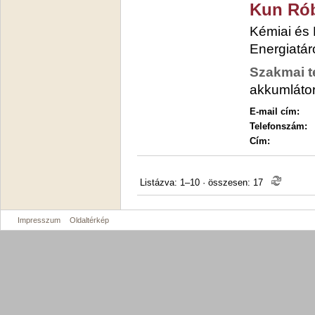
Kun Rób
Kémiai és
Energiatár
Szakmai t
akkumláto
E-mail cím:
Telefonszám:
Cím:
Listázva: 1–10
·
összesen: 17
Impresszum
Oldaltérkép