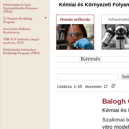
Kémiai és Környezeti Folya
Felsőoktatási és Ipari
Együttműködési Központ
(FIEK)
Új Nemzeti Kiválóság
Humán erőforrás
Infrastruktú
Program
Innovációs Diákköri
Konferencia
VBK K+F kiadvány (angol
nyelven), 2019
Felsőoktatási Intézményi
Kiválósági Program (FIKP)
Keresés
Listázva: 1–10
·
összesen: 17
Balogh 
Kémiai és
Szakmai t
vitro mode