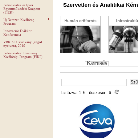
Szervetlen és Analitikai Ké
Felsőoktatási és Ipari
Együttműködési Központ
(FIEK)
Új Nemzeti Kiválóság
Humán erőforrás
Infrastruktú
Program
Innovációs Diákköri
Konferencia
VBK K+F kiadvány (angol
nyelven), 2019
Felsőoktatási Intézményi
Kiválósági Program (FIKP)
Keresés
Listázva: 1–6
·
összesen: 6