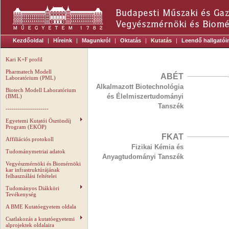
Kezdőoldal
|
Híreink
|
Magunkról
|
Oktatás
|
Kutatás
|
Leendő hallgatói
Kari K+F profil
Pharmatech Modell
ABÉT
Laboratórium (PML)
Alkalmazott Biotechnológia
Biotech Modell Laboratórium
és Élelmiszertudományi
(BML)
Tanszék
---------------------
Egyetemi Kutatói Ösztöndíj
Program (EKÖP)
FKAT
Affiliációs protokoll
Fizikai Kémia és
Tudománymetriai adatok
Anyagtudományi Tanszék
Vegyészmérnöki és Biomérnöki
kar infrastruktúrájának
felhasználási feltételei
Tudományos Diákköri
Tevékenység
A BME Kutatóegyetem oldala
Csatlakozás a kutatóegyetemi
alprojektek oldalaira