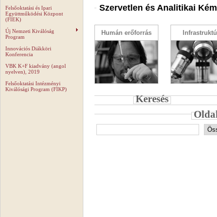
Szervetlen és Analitikai Ké
Felsőoktatási és Ipari
Együttműködési Központ
(FIEK)
Új Nemzeti Kiválóság
Humán erőforrás
Infrastruktú
Program
Innovációs Diákköri
Konferencia
VBK K+F kiadvány (angol
nyelven), 2019
Felsőoktatási Intézményi
Kiválósági Program (FIKP)
Keresés
Olda