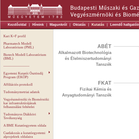
Kezdőoldal
|
Híreink
|
Magunkról
|
Oktatás
|
Kutatás
|
Leendő hallgatói
Kari K+F profil
Pharmatech Modell
ABÉT
Laboratórium (PML)
Alkalmazott Biotechnológia
Biotech Modell Laboratórium
és Élelmiszertudományi
(BML)
Tanszék
---------------------
Egyetemi Kutatói Ösztöndíj
Program (EKÖP)
FKAT
Affiliációs protokoll
Fizikai Kémia és
Tudománymetriai adatok
Anyagtudományi Tanszék
Vegyészmérnöki és Biomérnöki
kar infrastruktúrájának
felhasználási feltételei
Tudományos Diákköri
Tevékenység
A BME Kutatóegyetem oldala
Csatlakozás a kutatóegyetemi
alprojektek oldalaira