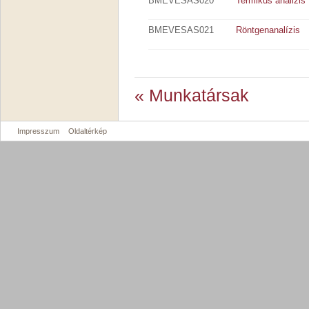
BMEVESAS020
Termikus analizis
BMEVESAS021
Röntgenanalízis
« Munkatársak
Impresszum
Oldaltérkép