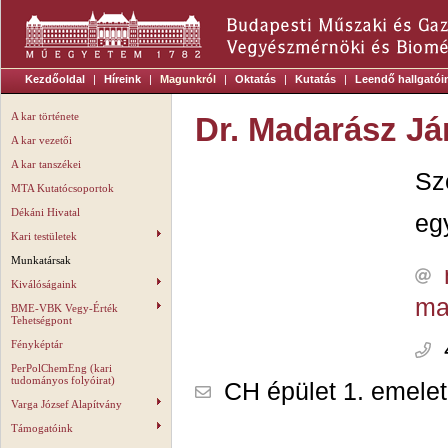
Kezdőoldal
|
Híreink
|
Magunkról
|
Oktatás
|
Kutatás
|
Leendő hallgatói
A kar története
Dr. Madarász J
A kar vezetői
A kar tanszékei
Sz
MTA Kutatócsoportok
Dékáni Hivatal
eg
Kari testületek
Munkatársak
Kiválóságaink
ma
BME-VBK Vegy-Érték
Tehetségpont
Fényképtár
PerPolChemEng (kari
tudományos folyóirat)
CH épület 1. emelet
Varga József Alapítvány
Támogatóink