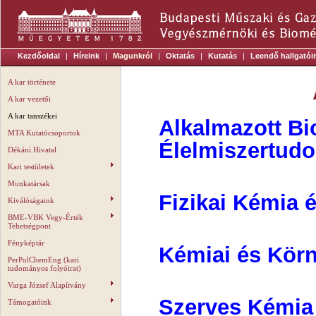
Kezdőoldal
|
Híreink
|
Magunkról
|
Oktatás
|
Kutatás
|
Leendő hallgatói
A kar története
A kar vezetői
A kar tanszékei
Alkalmazott Bi
MTA Kutatócsoportok
Élelmiszertud
Dékáni Hivatal
Kari testületek
Munkatársak
Fizikai Kémia
Kiválóságaink
BME-VBK Vegy-Érték
Tehetségpont
Fényképtár
Kémiai és Kör
PerPolChemEng (kari
tudományos folyóirat)
Varga József Alapítvány
Szerves Kémia
Támogatóink