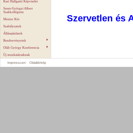
Kari Hallgatói Képviselet
Szent-Györgyi Albert
Szakkollégium
Szervetlen és 
Mentor Kör
Szabályzatok
Állásajánlatok
Rendezvényeink
Oláh György Konferencia
Új munkatársaknak
Impresszum
Oldaltérkép