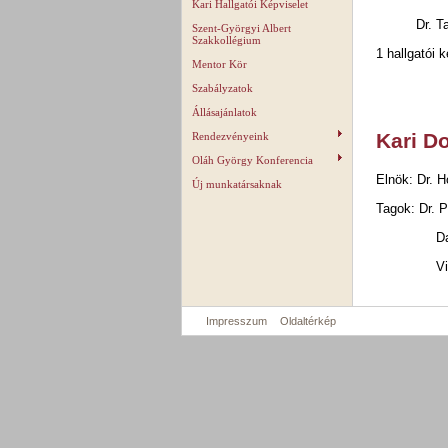
Kari Hallgatói Képviselet
Dr. Tard
Szent-Györgyi Albert
Szakkollégium
1 hallgatói 
Mentor Kör
Szabályzatok
Állásajánlatok
Kari D
Rendezvényeink
Oláh György Konferencia
Elnök: Dr. H
Új munkatársaknak
Tagok: Dr. 
D
V
Impresszum
Oldaltérkép