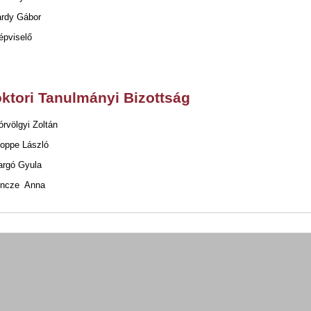
y Gábor
képviselő
oktori Tanulmányi Bizottság
órvölgyi Zoltán
Poppe László
argó Gyula
incze Anna