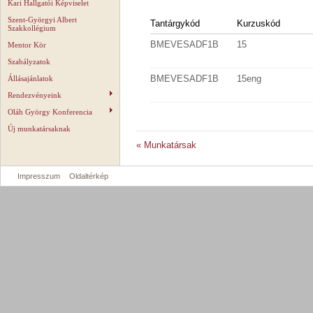
Kari Hallgatói Képviselet
Szent-Györgyi Albert
Tantárgykód
Kurzuskód
Szakkollégium
BMEVESADF1B
15
Mentor Kör
Szabályzatok
BMEVESADF1B
15eng
Állásajánlatok
Rendezvényeink
Oláh György Konferencia
Új munkatársaknak
« Munkatársak
Impresszum
Oldaltérkép