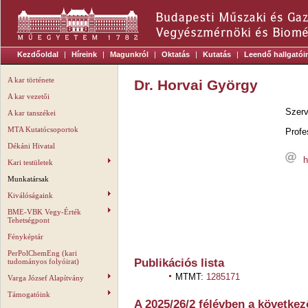
Kezdőoldal
|
Híreink
|
Magunkról
|
Oktatás
|
Kutatás
|
Leendő hallgatói
A kar története
Dr. Horvai György
A kar vezetői
Szerv
A kar tanszékei
MTA Kutatócsoportok
Profe
Dékáni Hivatal
h
Kari testületek
Munkatársak
Kiválóságaink
BME-VBK Vegy-Érték
Tehetségpont
Fényképtár
PerPolChemEng (kari
Publikációs lista
tudományos folyóirat)
MTMT:
1285171
Varga József Alapítvány
Támogatóink
A 2025/26/2 félévben a következ