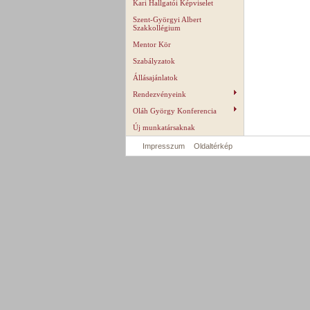
Kari Hallgatói Képviselet
Szent-Györgyi Albert
Szakkollégium
Mentor Kör
Szabályzatok
Állásajánlatok
Rendezvényeink
Oláh György Konferencia
Új munkatársaknak
Impresszum
Oldaltérkép