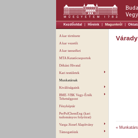
Kezdőoldal
|
Híreink
|
Magunkról
|
Oktat
A kar története
Várady
A kar vezetői
A kar tanszékei
MTA Kutatócsoportok
Dékáni Hivatal
Kari testületek
Munkatársak
Kiválóságaink
BME-VBK Vegy-Érték
Tehetségpont
Fényképtár
PerPolChemEng (kari
tudományos folyóirat)
Varga József Alapítvány
« Munkatár
Támogatóink