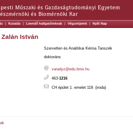
ás
|
Kutatás
|
Leendő hallgatóinknak
|
Végzettjeink
|
Nyílt Nap
 Zalán István
Szervetlen és Analitikai Kémia Tanszék
doktoráns
varadyz@edu.bme.hu
463-
1216
CH épület 1. emelet 119. (iroda)
sak