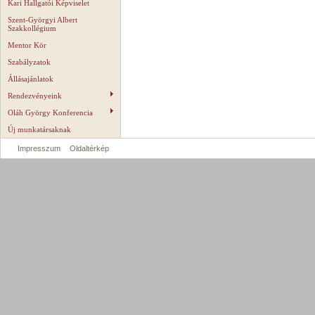
Kari Hallgatói Képviselet
Szent-Györgyi Albert
Szakkollégium
Mentor Kör
Szabályzatok
Állásajánlatok
Rendezvényeink
Oláh György Konferencia
Új munkatársaknak
Impresszum
Oldaltérkép