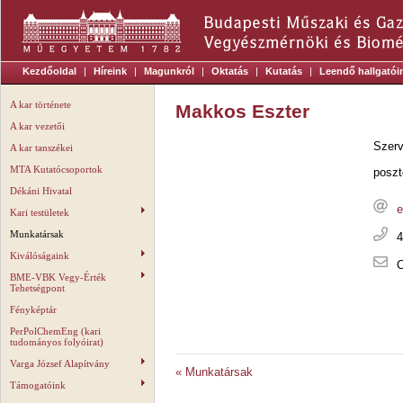
Kezdőoldal
|
Híreink
|
Magunkról
|
Oktatás
|
Kutatás
|
Leendő hallgatói
A kar története
Makkos Eszter
A kar vezetői
Szerv
A kar tanszékei
MTA Kutatócsoportok
poszt
Dékáni Hivatal
e
Kari testületek
Munkatársak
4
Kiválóságaink
C
BME-VBK Vegy-Érték
Tehetségpont
Fényképtár
PerPolChemEng (kari
tudományos folyóirat)
Varga József Alapítvány
« Munkatársak
Támogatóink