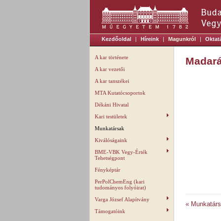
Kezdőoldal
|
Híreink
|
Magunkról
|
Oktat
A kar története
Madará
A kar vezetői
A kar tanszékei
MTA Kutatócsoportok
Dékáni Hivatal
Kari testületek
Munkatársak
Kiválóságaink
BME-VBK Vegy-Érték
Tehetségpont
Fényképtár
PerPolChemEng (kari
tudományos folyóirat)
Varga József Alapítvány
« Munkatár
Támogatóink