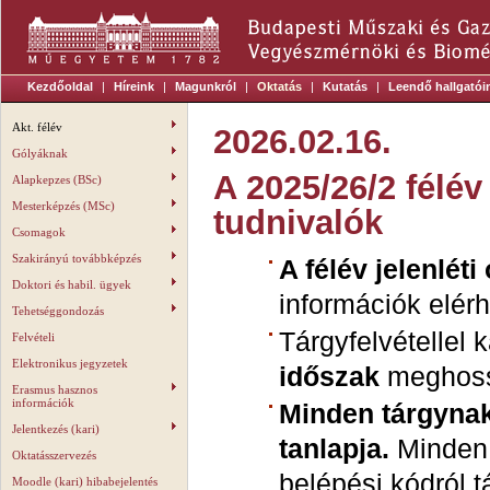
Kezdőoldal
|
Híreink
|
Magunkról
|
Oktatás
|
Kutatás
|
Leendő hallgatói
Akt. félév
2026.02.16.
Gólyáknak
A 2025/26/2 félé
Alapkepzes (BSc)
Mesterképzés (MSc)
tudnivalók
Csomagok
Szakirányú továbbképzés
A félév jelenlét
Doktori és habil. ügyek
információk elér
Tehetséggondozás
Tárgyfelvétellel
Felvételi
Elektronikus jegyzetek
időszak
meghoss
Erasmus hasznos
információk
Minden tárgynak
Jelentkezés (kari)
tanlapja.
Minden 
Oktatásszervezés
belépési kódról t
Moodle (kari) hibabejelentés