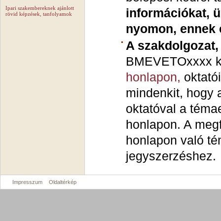
Ipari szakembereknek ajánlott
információkat, 
rövid képzések, tanfolyamok
nyomon, ennek e
A szakdolgozat,
BMEVETOxxxx k
honlapon,
oktató
mindenkit, hogy 
oktatóval a témae
honlapon. A megfe
honlapon való té
jegyszerzéshez.
Impresszum
Oldaltérkép