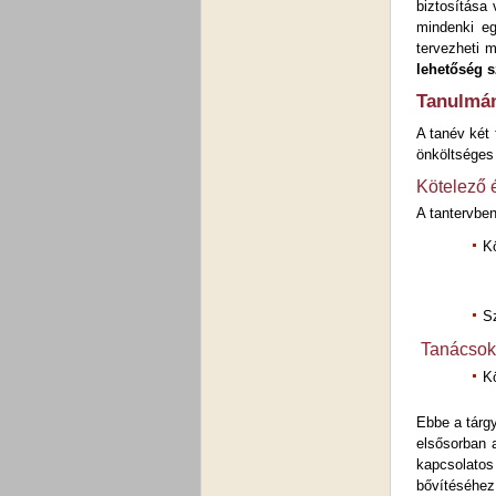
biztosítása 
mindenki eg
tervezheti 
lehetőség s
Tanulmán
A tanév két 
önköltséges
Kötelező 
A tantervbe
K
S
Tanácsok 
K
Ebbe a tárgy
elsősorban 
kapcsolatos 
bővítéséhez