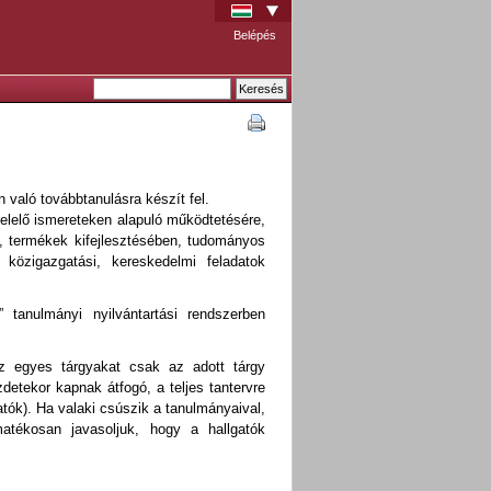
Belépés
való továbbtanulásra készít fel.
lelő ismereteken alapuló működtetésére,
k, termékek kifejlesztésében, tudományos
, közigazgatási, kereskedelmi feladatok
 tanulmányi nyilvántartási rendszerben
Az egyes tárgyakat csak az adott tárgy
detekor kapnak átfogó, a teljes tantervre
tók). Ha valaki csúszik a tanulmányaival,
atékosan javasoljuk, hogy a hallgatók