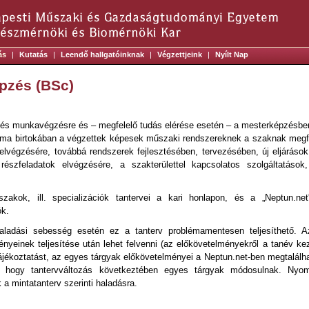
ás
|
Kutatás
|
Leendő hallgatóinknak
|
Végzettjeink
|
Nyílt Nap
pzés (BSc)
és munkavégzésre és – megfelelő tudás elérése esetén – a mesterképzésben 
oma birtokában a végzettek képesek műszaki rendszereknek a szaknak megfe
 elvégzésére, továbbá rendszerek fejlesztésében, tervezésében, új eljáráso
részfeladatok elvégzésére, a szakterülettel kapcsolatos szolgáltatások
akok, ill. specializációk tantervei a kari honlapon, és a „Neptun.net”
ók.
aladási sebesség esetén ez a tanterv problémamentesen teljesíthető. 
nyeinek teljesítése után lehet felvenni (az előkövetelményekről a tanév kez
jékoztatást, az egyes tárgyak előkövetelményei a Neptun.net-ben megtalálha
at, hogy tantervváltozás következtében egyes tárgyak módosulnak. Nyom
 a mintatanterv szerinti haladásra.