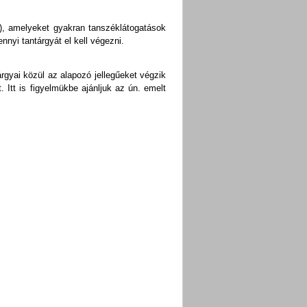
n), amelyeket gyakran tanszéklátogatások
nyi tantárgyát el kell végezni.
rgyai közül az alapozó jellegűeket végzik
 Itt is figyelmükbe ajánljuk az ún. emelt