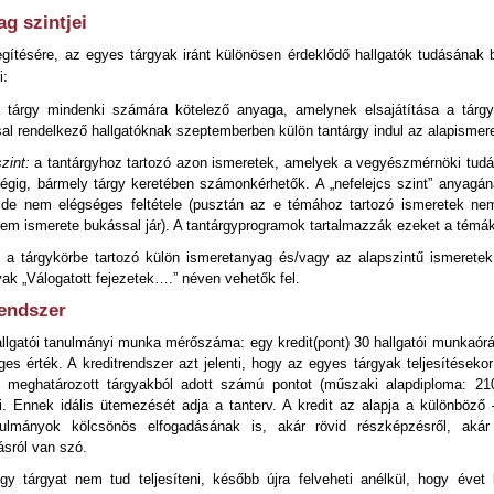
g szintjei
egítésére, az egyes tárgyak iránt különösen érdeklődő hallgatók tudásának 
i:
tárgy mindenki számára kötelező anyaga, amelynek elsajátítása a tárgy 
al rendelkező hallgatóknak szeptemberben külön tantárgy indul az alapismere
zint:
a tantárgyhoz tartozó azon ismeretek, amelyek a vegyészmérnöki tudá
égig, bármely tárgy keretében számonkérhetők. A „nefelejcs szint” anyagána
de nem elégséges feltétele (pusztán az e témához tartozó ismeretek n
em ismerete bukással jár). A tantárgyprogramok tartalmazzák ezeket a témák
:
a tárgykörbe tartozó külön ismeretanyag és/vagy az alapszintű ismeretek
ak „Válogatott fejezetek….” néven vehetők fel.
rendszer
hallgatói tanulmányi munka mérőszáma: egy kredit(pont) 30 hallgatói munkaó
es érték. A kreditrendszer azt jelenti, hogy az egyes tárgyak teljesítéseko
al meghatározott tárgyakból adott számú pontot (műszaki alapdiploma: 210
. Ennek idális ütemezését adja a tanterv. A kredit az alapja a különböző 
nulmányok kölcsönös elfogadásának is, akár rövid részképzésről, akár
ásról van szó.
gy tárgyat nem tud teljesíteni, később újra felveheti anélkül, hogy évet