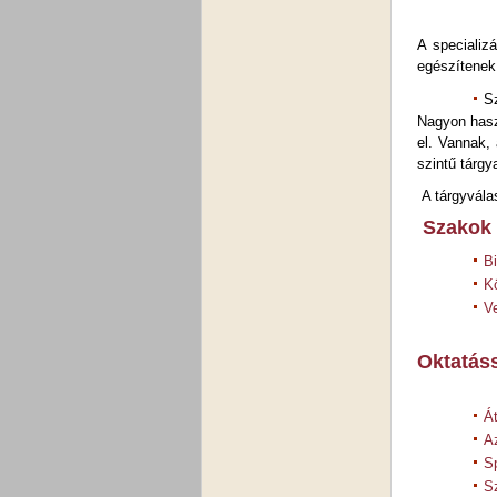
A specializ
egészítenek 
S
Nagyon hasz
el. Vannak, 
szintű tárgy
A tárgyválas
Szakok
B
K
V
Oktatás
Á
Az
Sp
S