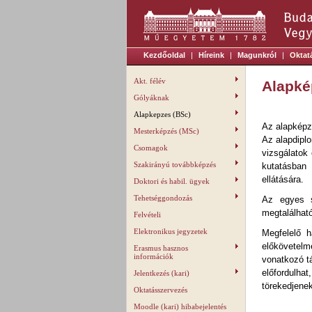
Kezdőoldal
|
Híreink
|
Magunkról
|
Oktat
Akt. félév
Alapké
Gólyáknak
Alapkepzes (BSc)
Az alapképz
Mesterképzés (MSc)
Az alapdipl
Csomagok
vizsgálatok
Szakirányú továbbképzés
kutatásban 
ellátására.
Doktori és habil. ügyek
Tehetséggondozás
Az egyes sz
megtalálhat
Felvételi
Elektronikus jegyzetek
Megfelelő h
előkövetelmé
Erasmus hasznos
információk
vonatkozó tá
előfordulh
Jelentkezés (kari)
törekedjenek
Oktatásszervezés
Moodle (kari) hibabejelentés