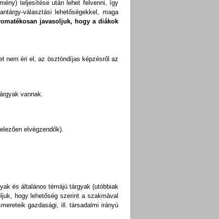
ény) teljesítése után lehet felvenni, így
tantárgy-választási lehetőségekkel, maga
omatékosan javasoljuk, hogy a diákok
ket nem éri el, az ösztöndíjas képzésről az
tárgyak vannak.
ötelezően elvégzendők).
yak és általános témájú tárgyak (utóbbiak
juk, hogy lehetőség szerint a szakmával
ereteik gazdasági, ill. társadalmi irányú