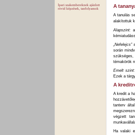
Ipari szakembereknek ajánlott
A tananya
rövid képzések, tanfolyamok
A tanulás s
alakítottuk k
Alapszint:
a 
kémiatudáss
„Nefelejcs” s
során mindv
szükséges, 
témakörök n
Emelt szint
Ezek a tárgy
A kredit
A kredit a 
hozzávetőleg
tanterv ált
megszerezni
végzett ta
munkavállal
Ha valaki e