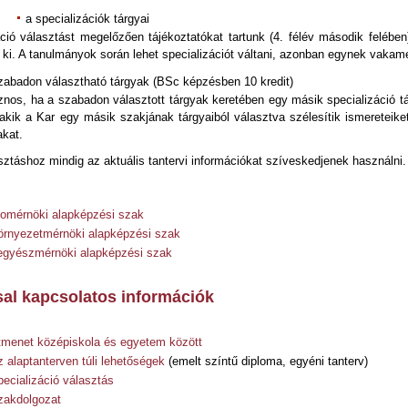
a specializációk tárgyai
áció választást megelőzően tájékoztatókat tartunk (4. félév második felébe
ki. A tanulmányok során lehet specializációt váltani, azonban egynek vakamen
zabadon választható tárgyak (BSc képzésben 10 kredit)
nos, ha a szabadon választott tárgyak keretében egy másik specializáció tá
akik a Kar egy másik szakjának tárgyaiból választva szélesítik ismereteiket.
akat.
ztáshoz mindig az aktuális tantervi információkat szíveskedjenek használni.
iomérnöki alapképzési szak
örnyezetmérnöki alapképzési szak
egyészmérnöki alapképzési szak
sal kapcsolatos információk
tmenet középiskola és egyetem között
 alaptanterven túli lehetőségek
(emelt színtű diploma, egyéni tanterv)
ecializáció választás
zakdolgozat