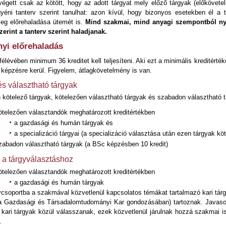
végett csak az kötött, hogy az adott tárgyat mely előző tárgyak (előkövetelm
yéni tanterv szerint tanulhat: azon kívül, hogy bizonyos esetekben él a 
meg előrehaladása ütemét is.
Mind szakmai, mind anyagi szempontból ny
zerint a tanterv szerint haladjanak.
yi előrehaladás
félévében minimum 36 kreditet kell teljesíteni. Aki ezt a minimális kreditérté
 képzésre kerül. Figyelem, átlagkövetelmény is van.
és választható tárgyak
n kötelező tárgyak, kötelezően választható tárgyak és szabadon választható 
ötelezően választandók meghatározott kreditértékben
a gazdasági és humán tárgyak és
a specializáció tárgyai (a specializáció választása után ezen tárgyak k
zabadon választható tárgyak (a BSc képzésben 10 kredit)
a tárgyválasztáshoz
ötelezően választandók meghatározott kreditértékben
a gazdasági és humán tárgyak
csoportba a szakmával közvetlenül kapcsolatos témákat tartalmazó kari tárg
a Gazdasági és Társadalomtudományi Kar gondozásában) tartoznak. Javasol
kari tárgyak közül válasszanak, ezek közvetlenül járulnak hozzá szakmai ism
.