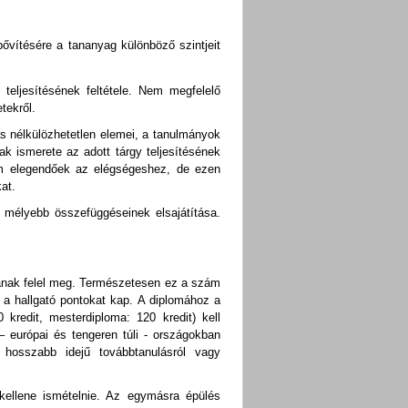
bővítésére a tananyag különböző szintjeit
teljesítésének feltétele. Nem megfelelő
tekről.
s nélkülözhetetlen elemei, a tanulmányok
k ismerete az adott tárgy teljesítésének
em elegendőek az elégségeshez, de ezen
at.
 mélyebb összefüggéseinek elsajátítása.
rának felel meg. Természetesen ez a szám
r a hallgató pontokat kap. A diplomához a
 kredit, mesterdiploma: 120 kredit) kell
– európai és tengeren túli - országokban
 hosszabb idejű továbbtanulásról vagy
 kellene ismételnie. Az egymásra épülés