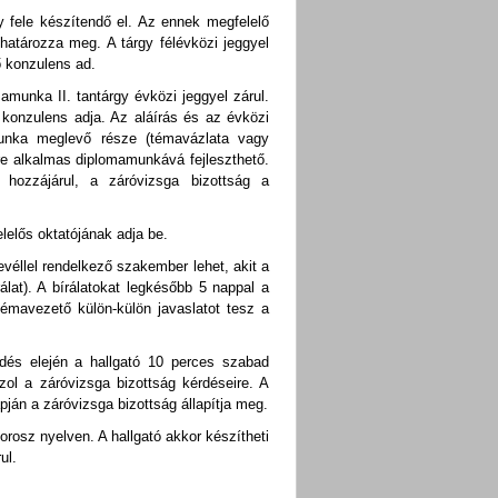
 fele készítendő el. Az ennek megfelelő
atározza meg. A tárgy félévközi jeggyel
ő konzulens ad.
unka II. tantárgy évközi jeggyel zárul.
konzulens adja. Az aláírás és az évközi
unka meglevő része (témavázlata vagy
re alkalmas diplomamunkává fejleszthető.
ozzájárul, a záróvizsga bizottság a
lelős oktatójának adja be.
evéllel rendelkező szakember lehet, akit a
álat). A bírálatokat legkésőbb 5 nappal a
 témavezető
külön-külön javaslatot tesz a
dés elején a hallgató 10 perces szabad
zol a záróvizsga bizottság kérdéseire. A
ján a záróvizsga bizottság állapítja meg.
 orosz
nyelven. A hallgató akkor készítheti
ul.