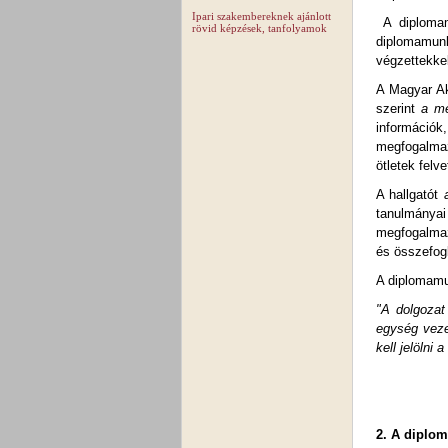
Ipari szakembereknek ajánlott
A diplomamu
rövid képzések, tanfolyamok
diplomamunk
végzettekke
A Magyar Ak
szerint
a me
információk
megfogalmaz
ötletek felv
A hallgatót
tanulmányai 
megfogalmaz
és összefog
A diplomamu
"A dolgozat
egység veze
kell jelölni
2. A diplom