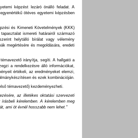
etemi képzést lezáró önálló feladat. A
al egyenértékű ötéves egyetemi képzésben
 Képzési és Kimeneti Követelmények (KKK)
pasztalat ismereti határairól származó
szerint helytálló bírálat vagy vélemény
ák megértésére és megoldására, eredeti
mavezető irányítja, segíti. A hallgató a
szegzi a rendelkezésre álló információkat,
nyeit értékeli, az eredményeket elemzi,
nulmánykészítésen és ezek kombinációján.
belső témavezető) kezdeményezheti.
ésére, az illetékes oktatási szervezeti
tt írásbeli kérelemben. A kérelemben meg
mát, ami öt évnél hosszabb nem lehet."