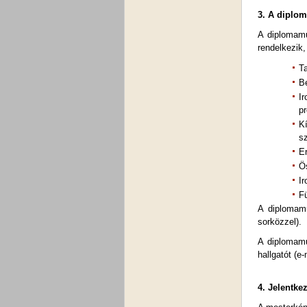
3. A diplo
A diplomam
rendelkezik,
T
Be
Ir
p
Kí
s
E
Ö
I
F
A diplomamu
sorközzel).
A diplomamu
hallgatót (e
4. Jelentk