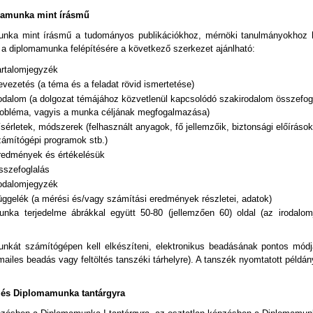
mamunka mint írásmű
unka mint írásmű a tudományos publikációkhoz, mérnöki tanulmányokhoz
 a diplomamunka felépítésére a következő szerkezet ajánlható:
artalomjegyzék
vezetés (a téma és a feladat rövid ismertetése)
odalom (a dolgozat témájához közvetlenül kapcsolódó szakirodalom összefogla
robléma, vagyis a munka céljának megfogalmazása)
sérletek, módszerek (felhasznált anyagok, fő jellemzőik, biztonsági előíráso
zámítógépi programok stb.)
redmények és értékelésük
sszefoglalás
rodalomjegyzék
üggelék (a mérési és/vagy számítási eredmények részletei, adatok)
nka terjedelme ábrákkal együtt 50-80 (jellemzően 60) oldal (az irodalo
nkát számítógépen kell elkészíteni, elektronikus beadásának pontos módjá
-mailes beadás vagy feltöltés tanszéki tárhelyre). A tanszék nyomtatott példány
ezés Diplomamunka tantárgyra