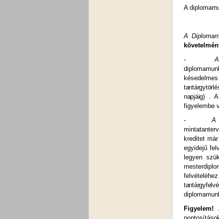
A diplomamu
A Diplomam
követelmény
-
A
diplomamunká
késedelmes 
tantárgytörl
napjáig)
. A 
figyelembe vé
-
A 
mintatanter
kreditet már 
egyidejű fel
legyen szü
mesterdiplo
felvételéh
tantárgyfelv
diplomamunká
Figyelem!
A
pontosítások