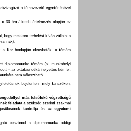
záróvizsgázó a témavezető egyetértésével
 a 30 óra / kredit értelmezés alapján ez
, hogy mekkora terhelést kíván vállalni a
r vannak).
 a Kar honlapján olvashatók, a témára
het diplomamunka témára (pl. munkahelyi
ott – az oktatási dékánhelyettes kéri fel.
mamunkára nem választható.
yfelelősnek bejelenteni, mely tanszéken,
i engedéllyel más felsőfokú végzettségű
nek feladata
a szükség szerinti szakmai
jesülésének kontrollja és
az egyetemi
lgató beszámol a diplomamunka addigi