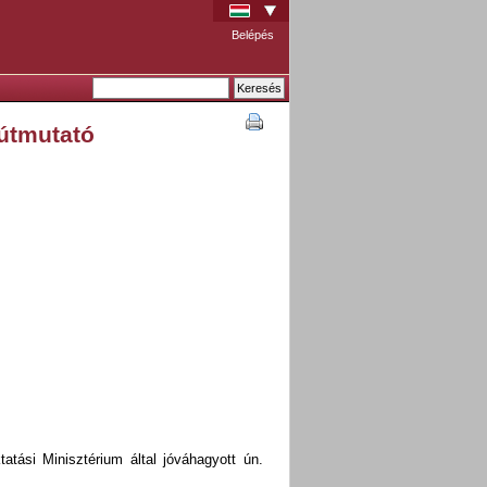
Belépés
útmutató
atási Minisztérium által jóváhagyott ún.