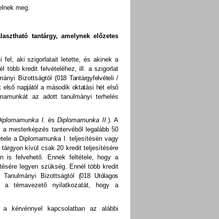
elnek meg.
lasztható tantárgy, amelynek előzetes
el, aki szigorlatait letette, és akinek a
öbb kredit felvételéhez, ill. a szigorlat
mányi Bizottságtól
(018 Tantárgyfelvételi /
 első napjától a második oktatási hét első
omamunkát az adott tanulmányi terhelés
iplomamunka I.
és
Diplomamunka II.
). A
ki a mesterképzés tantervéből legalább 50
ltétele a Diplomamunka I. teljesítésén vagy
árgyon kívül csak 20 kredit teljesítésére
is felvehető. Ennek feltétele, hogy a
tésére legyen szükség. Ennél több kredit
i Tanulmányi Bizottságtól
(018 Utólagos
l a témavezető nyilatkozatát, hogy a
t a kérvénnyel kapcsolatban az alábbi