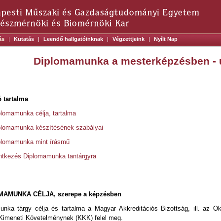
ás
|
Kutatás
|
Leendő hallgatóinknak
|
Végzettjeink
|
Nyílt Nap
Diplomamunka a mesterképzésben - 
 tartalma
plomamunka célja, tartalma
plomamunka készítésének szabályai
plomamunka mint írásmű
ntkezés Diplomamunka tantárgyra
OMAMUNKA CÉLJA, szerepe a képzésben
nka tárgy célja és tartalma a Magyar Akkreditációs Bizottság, ill. az Okt
Kimeneti Követelménynek (KKK) felel meg.