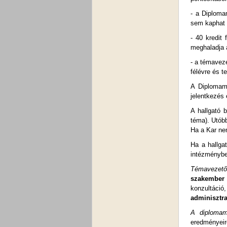
- a Diploma
sem kaphat 
- 40 kredit
meghaladja 
- a témaveze
félévre és t
A Diplomam
jelentkezés 
A hallgató 
téma). Utóbb
Ha a Kar nem
Ha a hallga
intézménybe
Témavezető
szakember l
konzultáci
adminisztra
A diplomam
eredményeir