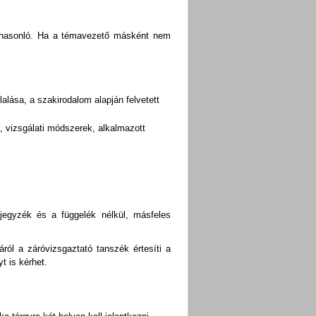
 hasonló. Ha a témavezető másként nem
lása, a szakirodalom alapján felvetett
k, vizsgálati módszerek, alkalmazott
mjegyzék és a függelék nélkül, másfeles
ról a záróvizsgaztató tanszék értesíti a
t is kérhet.