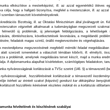
nka elkészítése a mesterképzést, ill. az azzal egyenértékű ötéves egy
a célja, hogy a hallgató bizonyítsa, megfelel a mesterszakon, ill. az azz
l szemben támasztott követelményeknek.
kreditációs Bizottság, ill. az Oktatási Minisztérium által jóváhagyott ún.
sterszakon végzettek alkalmasak
a tudományágban megszerzett szakmai ta
, felmerülő új problémák, új jelenségek feldolgozására, a lehetőségek 
ására, döntéshozásra, következtetések levonására, a megoldandó problém
etésére, feladatok magas szintű, önálló megtervezésére és végrehajtására.
a mesterdiploma megszerzésének megfelelő mérnöki feladat
megoldásában té
alatt szerzett ismereteket a választott témában kibővíti, ill. elmélyíti, ös
za a problémát, amelynek megoldására tervet készít, majd a munka eredmé
lalja. A diplomamunka alapulhat kísérleteken, számítógépes feladatokon, ta
nka nyilvánosságának korlátozását a TVSz szerint (146. §) a témavezető (
 nyilvánosságának, hozzáférésének korlátozását a témavezető kezdeményez
tője kérheti az érintett szakot (képzést) gondozó kar dékánjához benyújto
 a korlátozott hozzáférés kérésének részletes indokát és a korlátozás időtarta
amunka felvételének és készítésének szabályai