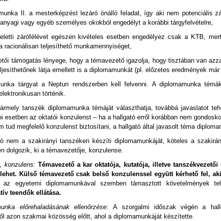
munka II. a mesterképzést lezáró önálló feladat, így aki nem potenciális 
anyagi vagy egyéb személyes okokból engedélyt a korábbi tárgyfelvételre,
 feletti zárófélévet egészen kivételes esetben engedélyez csak a KTB, mert
a racionálisan teljesíthető munkamennyiséget,
tői támogatás lényege, hogy a témavezető igazolja, hogy tisztában van azzal
eljesíthetőnek látja emellett is a diplomamunkát (pl. előzetes eredmények má
unka tárgyat a Neptun rendszerben kell felvenni. A diplomamunka témák
elektronikusan történik.
bármely tanszék diplomamunka témáját választhatja, továbbá javaslatot te
i esetben az oktatói konzulenst – ha a hallgató erről korábban nem gondoskod
 tud megfelelő konzulenst biztosítani, a hallgató által javasolt téma diplo
tó nem a szakirányi tanszéken készíti diplomamunkáját, köteles a szakirán
n dolgozik, ki a témavezetője, konzulense.
, konzulens:
Témavezető a kar oktatója, kutatója, illetve tanszékvezető
ehet. Külső témavezető csak belső konzulenssel együtt kérhető fel, aki
ó, az egyetemi diplomamunkával szemben támasztott követelmények tel
tív teendők ellátása.
unka előrehaladásának ellenőrzése:
A szorgalmi időszak végén a hal
ől azon szakmai közösség előtt, ahol a diplomamunkáját készítette.