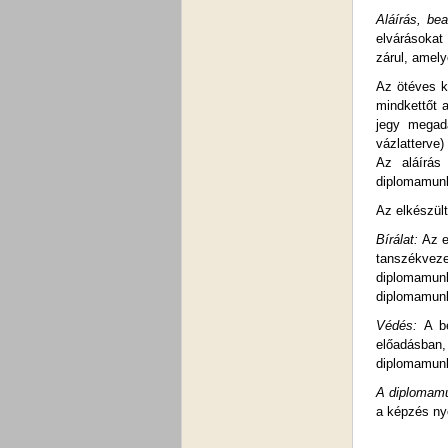
Aláírás, be
elvárásokat
zárul, amel
Az ötéves k
mindkettőt 
jegy megad
vázlatterve
Az aláírás
diplomamunká
Az elkészült
Bírálat:
Az e
tanszékvezet
diplomamunk
diplomamun
Védés:
A b
előadásban,
diplomamunka
A diplomam
a képzés ny