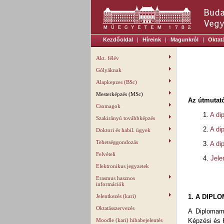
Kezdőoldal
|
Híreink
|
Magunkról
|
Oktat
Akt. félév
Gólyáknak
Alapkepzes (BSc)
Mesterképzés (MSc)
Az útmutató
Csomagok
1.
A di
Szakirányú továbbképzés
2.
A di
Doktori és habil. ügyek
Tehetséggondozás
3.
A di
Felvételi
4.
Jele
Elektronikus jegyzetek
Erasmus hasznos
információk
Jelentkezés (kari)
1. A DIPL
Oktatásszervezés
A Diplomamu
Moodle (kari) hibabejelentés
Képzési és 