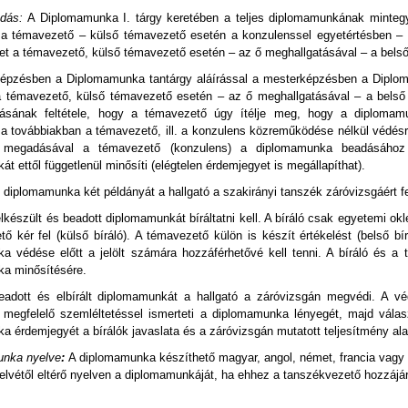
adás:
A Diplomamunka I. tárgy keretében a teljes diplomamunkának mintegy
 a témavezető – külső témavezető esetén a konzulenssel egyetértésben – h
yet a témavezető, külső témavezető esetén – az ő meghallgatásával – a bels
épzésben a Diplomamunka tantárgy aláírással a mesterképzésben a Diplomam
a témavezető, külső témavezető esetén – az ő meghallgatásával – a belső 
ásának feltétele, hogy a témavezető úgy ítélje meg, hogy a diplomam
) a továbbiakban a témavezető, ill. a konzulens közreműködése nélkül védés
 megadásával a témavezető (konzulens) a diplomamunka beadásához h
t ettől függetlenül minősíti (elégtelen érdemjegyet is megállapíthat).
 diplomamunka két példányát a hallgató a szakirányi tanszék záróvizsgáért fe
lkészült és beadott diplomamunkát bíráltatni kell. A bíráló csak egyetemi okl
ő kér fel (külső bíráló). A témavezető külön is készít értékelést (belső bír
a védése előtt a jelölt számára hozzáférhetővé kell tenni. A bíráló és a
ka
minősítésére.
eadott és elbírált diplomamunkát a hallgató a záróvizsgán megvédi. A vé
 megfelelő szemléltetéssel ismerteti a diplomamunka lényegét, majd válas
 érdemjegyét a bírálók javaslata és a záróvizsgán mutatott teljesítmény alap
unka nyelve
:
A diplomamunka készíthető magyar, angol, német, francia vagy
elvétől eltérő nyelven a diplomamunkáját, ha ehhez a tanszékvezető hozzájár