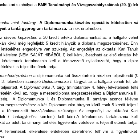
nka kari szabályai a
BME Tanulmányi és Vizsgaszabályzatának (20. §)
fel
unka mint tantárgy:
A Diplomamunka-készítés speciális kötelezően vá
eit a tantárgyprogram tartalmazza.
Ennek értelmében:
z ötéves képzésben
a 30 kredit értékű diplomamunkát az a hallgató veheti f
n kívül még legfeljebb 5 kredit hiányzik a diploma megszerzéséhez. Ennél t
letételéhez engedélyre van szükség. Az engedélyt az oktatási Kari Tanul
ési kérelem (NEM SAJÁT HIBÁBÓL !) kell kérni, (beadható az első oktatási hét
kérelemnek tartalmaznia kell a témavezető nyilatkozatát, hogy a dipl
telével is teljesíthetőnek tartja.
mesterképzésben
a diplomamunka két összetartozó részben teljesítendő (
D
v 3. félévében szereplő
Diplomamunka I.
tárgyat az a hallgató veheti fel, a
teljesített. A
Diplomamunka II
. tárgy (mintatanterv 4. félév) felvételének fe
vételén kívül az, hogy a mesterdiploma megszerzéséhez a Diplomamunka II. t
kség. A Diplomamunka I. és Diplomamunka II. tantárgy azonos félévben 
ma megszerzéséhez a két Diplomamunka tárgyon kívül csak 5 kredit teljesí
ez a témavezető hozzájárulása szükséges.Az engedélyt az oktatási Kar
ételi / tantárgytörlési kérelem) kell kérni
.A kérelemnek tartalmaznia kel
t az adott tanulmányi terhelés figyelembe vételével is teljesíthetőnek tartja.
 félreértések elkerülése érdekében szeretnénk felhívni a figyelmüke
ra: