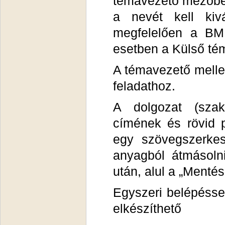
témavezető mezőbe
a nevét kell kiv
megfelelően a BME
esetben a Külső tém
A témavezető melle
feladathoz.
A dolgozat (szak
címének és rövid p
egy szövegszerkesz
anyagból átmásolni
után, alul a „Mentés
Egyszeri belépéssel
elkészíthető