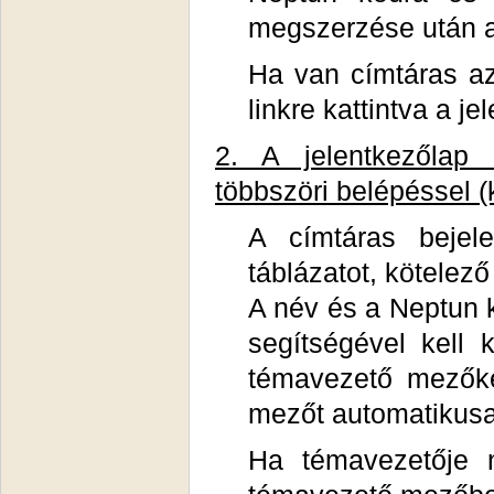
megszerzése után az
Ha van címtáras azo
linkre kattintva a je
2. A jelentkezőlap k
többszöri belépéssel 
A címtáras bejele
táblázatot, kötelező 
A név és a Neptun k
segítségével kell 
témavezető mezőke
mezőt automatikusan
Ha témavezetője 