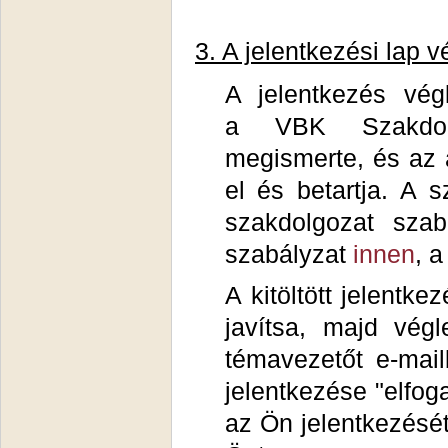
3. A jelentkezési lap 
A jelentkezés vég
a VBK Szakdolg
megismerte, és az 
el és betartja. A
szakdolgozat szab
szabályzat
innen
, 
A kitöltött jelentke
javítsa, majd vég
témavezetőt e-mail
jelentkezése "elfog
az Ön jelentkezését