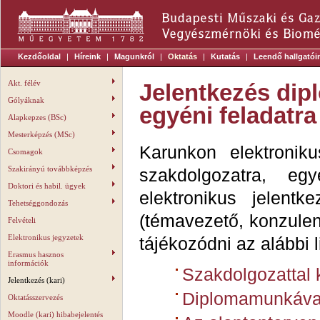
Kezdőoldal
|
Híreink
|
Magunkról
|
Oktatás
|
Kutatás
|
Leendő hallgatói
Akt. félév
Jelentkezés dip
Gólyáknak
egyéni feladatra
Alapkepzes (BSc)
Mesterképzés (MSc)
Karunkon elektronik
Csomagok
Szakirányú továbbképzés
szakdolgozatra, egy
Doktori és habil. ügyek
elektronikus jelent
Tehetséggondozás
(témavezető, konzulens
Felvételi
Elektronikus jegyzetek
tájékozódni az alábbi l
Erasmus hasznos
információk
Szakdolgozattal 
Jelentkezés (kari)
Diplomamunkával
Oktatásszervezés
Moodle (kari) hibabejelentés