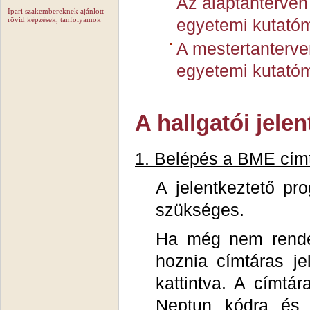
Az alaptanterven
Ipari szakembereknek ajánlott
rövid képzések, tanfolyamok
egyetemi kutató
A mestertanterve
egyetemi kutató
A hallgatói jele
1. Belépés a BME cím
A jelentkeztető p
szükséges.
Ha még nem rendelk
hoznia címtáras je
kattintva. A címtá
Neptun kódra és 