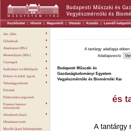
Kezdőoldal
|
Híreink
|
Magunkról
|
Oktatás
|
Kutatás
|
Leendő hallgatói
Akt. félév
Gólyáknak
Alapkepzes (BSc)
A tantárgy adatlapja ebben
Mesterképzés (MSc)
Adatlapverzió:
Csomagok
Budapesti Műszaki és
Szakirányú továbbképzés
Gazdaságtudományi Egyetem
Doktori és habil. ügyek
Vegyészmérnöki és Biomérnöki Kar
Tehetséggondozás
Felvételi
és t
Elektronikus jegyzetek
Erasmus hasznos
információk
Jelentkezés (kari)
Oktatásszervezés
A tantárgy 
Moodle (kari) hibabejelentés