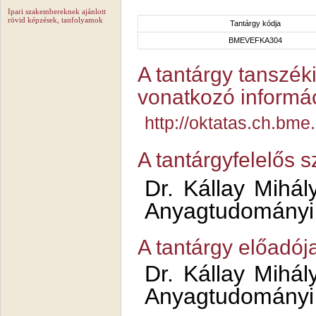
Ipari szakembereknek ajánlott
rövid képzések, tanfolyamok
Tantárgy kódja
BMEVEFKA304
A tantárgy tanszéki
vonatkozó informác
http://oktatas.ch.bme
A tantárgyfelelős 
Dr. Kállay Mihál
Anyagtudományi
A tantárgy előadój
Dr. Kállay Mihál
Anyagtudományi