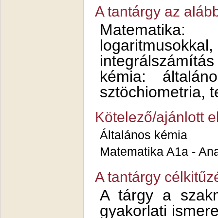
A tantárgy az aláb
Matematika
logaritmusokka
integrálszámítás 
kémia: általán
sztöchiometria, 
Kötelező/ajánlott 
Általános kémia
Matematika A1a - Ana
A tantárgy célkitűz
A tárgy a szakm
gyakorlati ismere