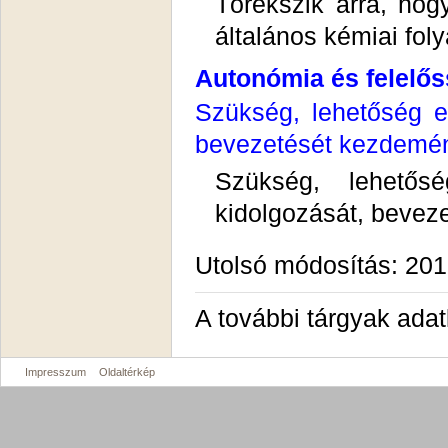
Törekszik arra, ho
általános kémiai foly
Autonómia és felelő
Szükség, lehetőség e
bevezetését kezdemén
Szükség, lehetős
kidolgozását, bevez
Utolsó módosítás: 201
A további tárgyak ada
Impresszum
Oldaltérkép