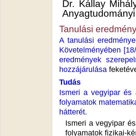
Dr. Kállay Mihál
Anyagtudományi
Tanulási eredmény
A tanulási eredménye
Követelményében [18/20
eredmények szerepel
hozzájárulása
feketév
Tudás
Ismeri a vegyipar és 
folyamatok matematika
hátterét.
Ismeri a vegyipar és
folyamatok fizikai-ké