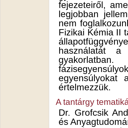
fejezeteiről, am
legjobban jelle
nem foglalkozun
Fizikai Kémia II 
állapotfüggv
használatát a
gyakorlat
fázisegyens
egyensúlyokat a
értelmezzük.
A tantárgy tematiká
Dr. Grofcsik And
és Anyagtudomá