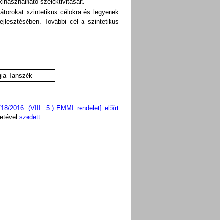
ihasználható szelektivitásait.
átorokat szintetikus célokra és legyenek
ejlesztésében. További cél a szintetikus
gia Tanszék
/2016. (VIII. 5.) EMMI rendelet] előírt
etével
szedett.