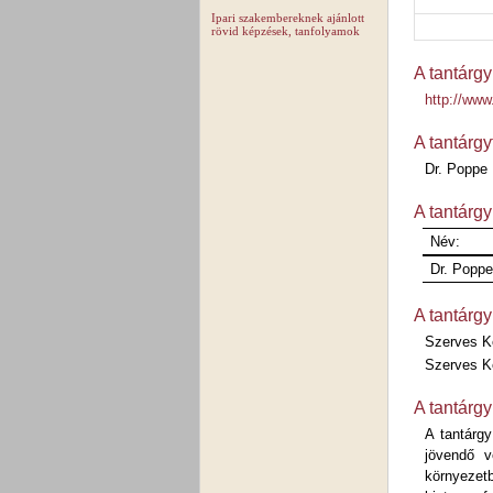
Ipari szakembereknek ajánlott
rövid képzések, tanfolyamok
A tantárgy
http://ww
A tantárgy
Dr. Poppe 
A tantárgy
Név:
Dr. Poppe
A tantárgy
Szerves K
Szerves Ké
A tantárgy
A tantárgy
jövendő v
környezet