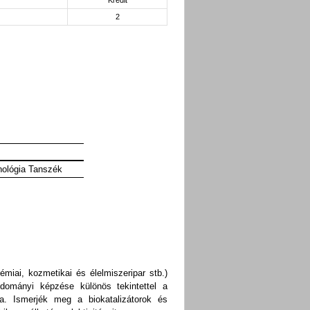
Kredit
2
:
ológia Tanszék
miai, kozmetikai és élelmiszeripar stb.)
dományi képzése különös tekintettel a
ára. Ismerjék meg a biokatalizátorok és