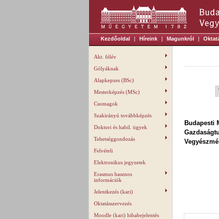
Kezdőoldal
|
Híreink
|
Magunkról
|
Oktat
Akt. félév
Gólyáknak
Alapkepzes (BSc)
Mesterképzés (MSc)
Csomagok
Szakirányú továbbképzés
Budapesti 
Doktori és habil. ügyek
Gazdaságt
Tehetséggondozás
Vegyészmér
Felvételi
Elektronikus jegyzetek
Erasmus hasznos
információk
Jelentkezés (kari)
Oktatásszervezés
Moodle (kari) hibabejelentés