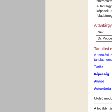
biotranszf
A tantárgy
képesek ré
feladatmeg
A tantárgy
Név:
Dr. Poppe
Tanulási 
A tanulási 
tanulási er
Tudás
Képesség
Attitűd
Autonómia 
Utolsó módo
A további tá