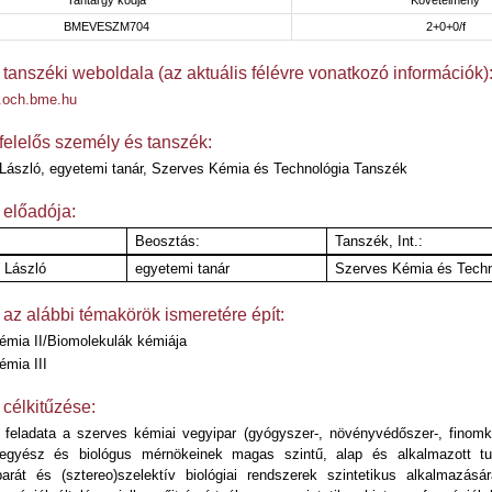
Tantárgy kódja
Követelmény
BMEVESZM704
2+0+0/f
 tanszéki weboldala (az aktuális félévre vonatkozó információk)
w.och.bme.hu
felelős személy és tanszék:
László, egyetemi tanár, Szerves Kémia és Technológia Tanszék
 előadója:
Beosztás:
Tanszék, Int.:
 László
egyetemi tanár
Szerves Kémia és Techn
 az alábbi témakörök ismeretére épít:
émia II/Biomolekulák kémiája
mia III
 célkitűzése:
 feladata a szerves kémiai vegyipar (gyógyszer-, növényvédőszer-, finomké
egyész és biológus mérnökeinek magas szintű, alap és alkalmazott tu
barát és (sztereo)szelektív biológiai rendszerek szintetikus alkalmazás