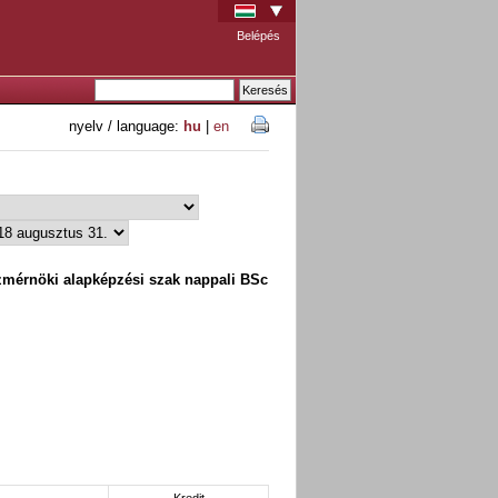
Belépés
nyelv / language:
hu
|
en
mérnöki alapképzési szak nappali BSc