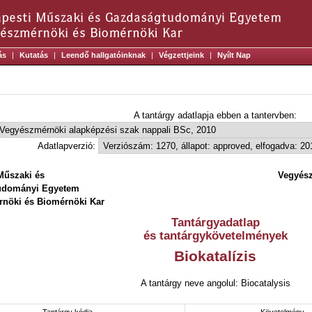
ás
|
Kutatás
|
Leendő hallgatóinknak
|
Végzettjeink
|
Nyílt Nap
A tantárgy adatlapja ebben a tantervben:
Adatlapverzió:
Műszaki és
Vegyész
udományi Egyetem
nöki és Biomérnöki Kar
Tantárgyadatlap
és tantárgykövetelmények
Biokatalízis
A tantárgy neve angolul: Biocatalysis