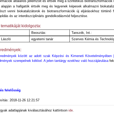
ormációk általános jellemzőit és értsék meg a szintetikus biotranszformációk k
 alapján a hallgatók értsék meg és legyenek képesek alkalmazni biokataliz
szt venni biokatalizátorok és biotranszformációk új eljárásokhoz történő f
oldás és az interdiszciplináris gondolkodásmód feljesztése.
 tematikáját kidolgozta:
Beosztás:
Tanszék, Int.:
 László
egyetemi tanár
Szerves Kémia és Technoló
eredmények:
eredmények között az adott szak Képzési és Kimeneti Követelményében [18
edmények szerepelnek kékkel. A jelen tantárgy ezekhez való hozzájárulása
fek
és felelősség
sítás: 2018-11-26 12:21:57
rgyak adatlapjának kiválasztásához kattintson
ide
.