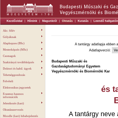
Kezdőoldal
|
Híreink
|
Magunkról
|
Oktatás
|
Kutatás
|
Leendő hallgatói
Akt. félév
Gólyáknak
Alapkepzes (BSc)
A tantárgy adatlapja ebben 
Mesterképzés (MSc)
Adatlapverzió:
Csomagok
Budapesti Műszaki és
Szakirányú továbbképzés
Gazdaságtudományi Egyetem
Doktori és habil. ügyek
Vegyészmérnöki és Biomérnöki Kar
Tehetséggondozás
Felvételi
és t
Elektronikus jegyzetek
Erasmus hasznos
információk
Jelentkezés (kari)
Oktatásszervezés
A tantárgy neve 
Moodle (kari) hibabejelentés