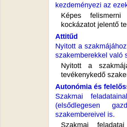
kezdeményezi az ezek
Képes felismerni
kockázatot jelentő t
Attitűd
Nyitott a szakmájáho
szakemberekkel való 
Nyitott a szakmáj
tevékenykedő szake
Autonómia és felelő
Szakmai feladatai
(elsődlegesen gaz
szakembereivel is.
Szakmai feladata