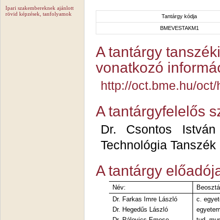
Ipari szakembereknek ajánlott
rövid képzések, tanfolyamok
Tantárgy kódja
BMEVESTAKM1
A tantárgy tanszéki
vonatkozó informác
http://oct.bme.hu/o
A tantárgyfelelős 
Dr. Csontos István
Technológia Tanszék
A tantárgy előadój
Név:
Beosztá
Dr. Farkas Imre László
c. egye
Dr. Hegedűs László
egyetem
Dr. Pálovics Emese
tud. mu