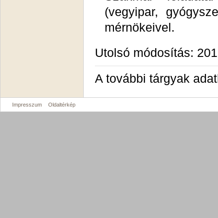
(vegyipar, gyógysze
mérnökeivel.
Utolsó módosítás: 201
A további tárgyak ada
Impresszum
Oldaltérkép