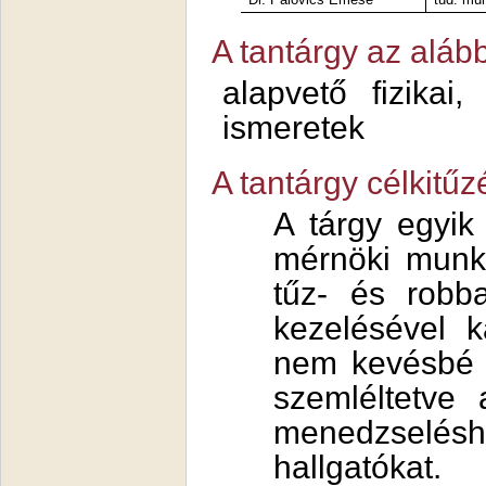
A tantárgy az aláb
alapvető fizikai,
ismeretek
A tantárgy célkitűz
A tárgy egyik
mérnöki munk
tűz- és robba
kezelésével k
nem kevésbé f
szemléltetve
menedzseléshe
hallgatóka