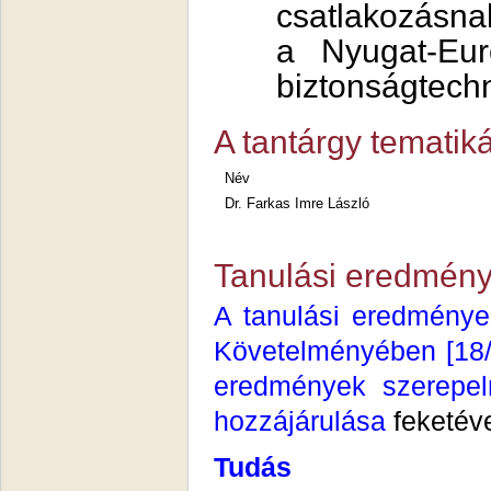
csatlakozásna
a Nyugat-Eu
biztonságtechn
A tantárgy tematiká
Név
Dr. Farkas Imre László
Tanulási eredmény
A tanulási eredménye
Követelményében [18/20
eredmények szerepel
hozzájárulása
feketév
Tudás