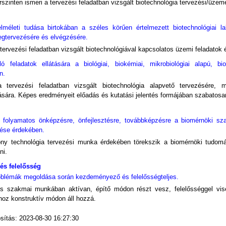
szinten ismeri a tervezési feladatban vizsgált biotechnológia tervezési/üzemel
méleti tudása birtokában a széles körűen értelmezett biotechnológiai lab
egtervezésére és elvégzésére.
tervezési feladatban vizsgált biotechnológiával kapcsolatos üzemi feladatok 
ó feladatok ellátására a biológiai, biokémiai, mikrobiológiai alapú, bio
n.
 tervezési feladatban vizsgált biotechnológia alapvető tervezésére, m
ására. Képes eredményeit előadás és kutatási jelentés formájában szabatosan
 folyamatos önképzésre, önfejlesztésre, továbbképzésre a biomérnöki sz
lése érdekében.
ny technológia tervezési munka érdekében törekszik a biomérnöki tudom
ni.
és felelősség
blémák megoldása során kezdeményező és felelősségteljes.
s szakmai munkában aktívan, építő módon részt vesz, felelősséggel viselt
oz konstruktív módon áll hozzá.
sítás: 2023-08-30 16:27:30