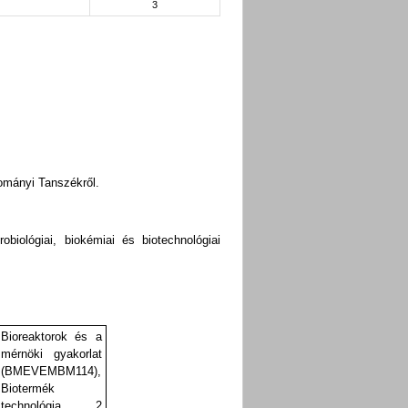
3
:
dományi Tanszékről.
iológiai, biokémiai és biotechnológiai
Bioreaktorok és a
mérnöki gyakorlat
(BMEVEMBM114),
Biotermék
technológia 2