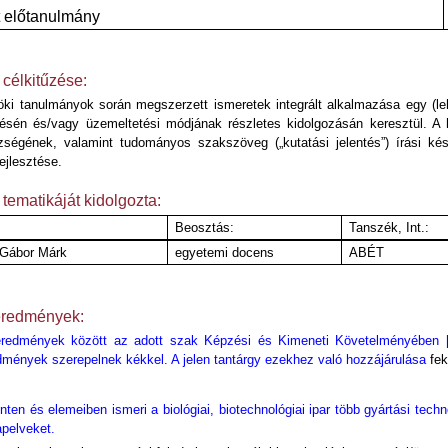
t előtanulmány
 célkitűzése:
ki tanulmányok során megszerzett ismeretek integrált alkalmazása egy (le
ésén és/vagy üzemeltetési módjának részletes kidolgozásán keresztül. A 
zségének, valamint tudományos szakszöveg („kutatási jelentés”) írási k
ejlesztése.
 tematikáját kidolgozta:
Beosztás:
Tanszék, Int.:
 Gábor Márk
egyetemi docens
ABÉT
eredmények:
eredmények között az adott szak Képzési és Kimeneti Követelményében [18
edmények szerepelnek kékkel. A jelen tantárgy ezekhez való hozzájárulása
fek
ten és elemeiben ismeri a biológiai, biotechnológiai ipar több gyártási tech
apelveket.