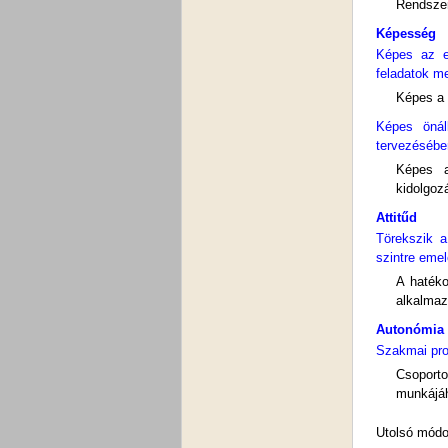
Rendszer
Képesség
Képes az el
feladatok m
Képes a 
Képes önáll
tervezésébe
Képes a
kidolgoz
Attitűd
Törekszik a
szintre eme
A hatéko
alkalmaz
Autonómia 
Szakmai pro
Csoporto
munkájáh
Utolsó módo