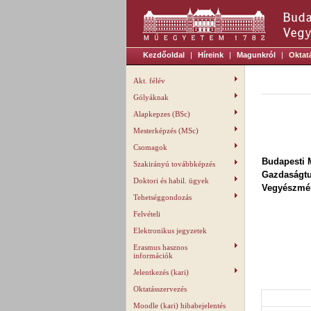
Kezdőoldal
|
Híreink
|
Magunkról
|
Oktat
Akt. félév
Gólyáknak
Alapkepzes (BSc)
Mesterképzés (MSc)
Csomagok
Budapesti 
Szakirányú továbbképzés
Gazdaságt
Doktori és habil. ügyek
Vegyészmér
Tehetséggondozás
Felvételi
Elektronikus jegyzetek
Erasmus hasznos
információk
Jelentkezés (kari)
Oktatásszervezés
Moodle (kari) hibabejelentés