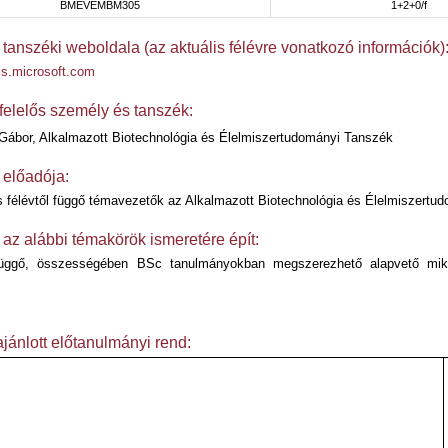
BMEVEMBM305
1+2+0/f
 tanszéki weboldala (az aktuális félévre vonatkozó információk)
ms.microsoft.com
felelős személy és tanszék:
Gábor,
Alkalmazott Biotechnológia és Élelmiszertudományi Tanszék
 előadója:
s félévtől függő témavezetők az Alkalmazott Biotechnológia és Élelmiszertu
 az alábbi témakörök ismeretére épít:
üggő, összességében BSc tanulmányokban megszerezhető alapvető mikrob
jánlott előtanulmányi rend: