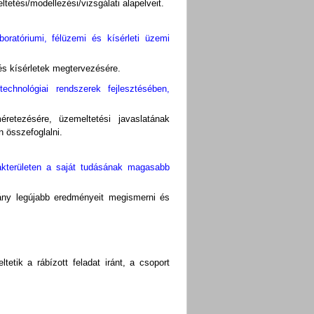
tetési/modellezési/vizsgálati alapelveit.
oratóriumi, félüzemi és kísérleti üzemi
és kísérletek megtervezésére.
technológiai rendszerek fejlesztésében,
éretezésére, üzemeltetési javaslatának
 összefoglalni.
akterületen a saját tudásának magasabb
ány legújabb eredményeit megismerni és
etik a rábízott feladat iránt, a csoport