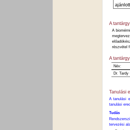
ajánlot
A tantárgy
A
biomérnö
megtervez
előadókés
részvétel f
A tantárgy
Név:
Dr. Tardy
Tanulási 
A tanulási 
tanulási er
Tudás
Rendszerszin
tervezési al