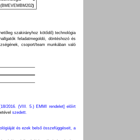
(BMEVEMBM202
)
hetőleg szakirányhoz kötődő) technológia
hallgatók feladatmegoldó, döntéshozó és
észségének, csoport/team munkában való
/2016. (VIII. 5.) EMMI rendelet] előírt
etével
szedett.
nológiáját és ezek belső összefüggéseit, a