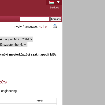
Belépés
nyelv / language:
hu
|
en
rnöki mesterképzési szak nappali MSc
zés
 engineering
Kredit