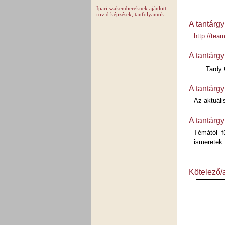
Ipari szakembereknek ajánlott
rövid képzések, tanfolyamok
A tantárgy
http://tea
A tantárgy
Tardy 
A tantárgy
Az aktuáli
A tantárgy
Témától f
ismeretek.
Kötelező/a