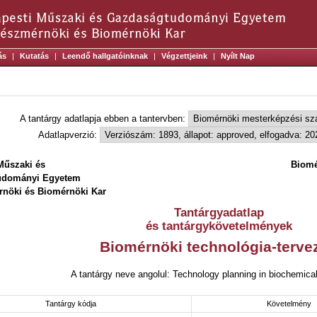
ás
|
Kutatás
|
Leendő hallgatóinknak
|
Végzettjeink
|
Nyílt Nap
A tantárgy adatlapja ebben a tantervben:
Adatlapverzió:
Műszaki és
Biomé
udományi Egyetem
nöki és Biomérnöki Kar
Tantárgyadatlap
és tantárgykövetelmények
Biomérnöki technológia-terve
A tantárgy neve angolul: Technology planning in biochemical
Tantárgy kódja
Követelmény