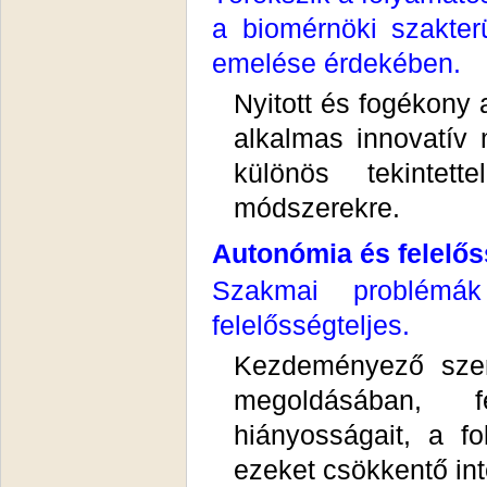
a biomérnöki szakter
emelése érdekében.
Nyitott és fogékony 
alkalmas innovatív
különös tekintett
módszerekre.
Autonómia és felelő
Szakmai problémá
felelősségteljes.
Kezdeményező szer
megoldásában, f
hiányosságait, a f
ezeket csökkentő in