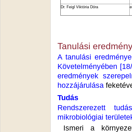
Dr. Feigl Viktória Dóra
e
Tanulási eredmény
A tanulási eredménye
Követelményében [18/20
eredmények szerepel
hozzájárulása
feketév
Tudás
Rendszerezett tudás
mikrobiológiai területe
Ismeri a környezet