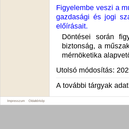
Figyelembe veszi a m
gazdasági és jogi sz
előírásait.
Döntései során fi
biztonság, a műszak
mérnöketika alapvető
Utolsó módosítás: 202
A további tárgyak ada
Impresszum
Oldaltérkép