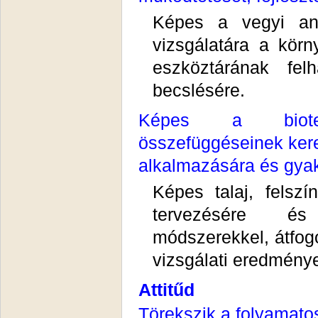
Képes a vegyi an
vizsgálatára a körn
eszköztárának fel
becslésére.
Képes a biotech
összefüggéseinek ker
alkalmazására és gyak
Képes talaj, felszí
tervezésére és l
módszerekkel, átfogó
vizsgálati eredmény
Attitűd
Törekszik a folyamato