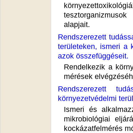
környezettoxikol
tesztorganizmusok
alapjait.
Rendszerezett tudássa
területeken, ismeri a 
azok összefüggéseit.
Rendelkezik a környe
mérések elvégzéséh
Rendszerezett tudá
környezetvédelmi terü
Ismeri és alkalmaz
mikrobiológiai eljá
kockázatfelmérés mó