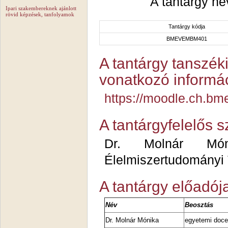
A tantárgy ne
Ipari szakembereknek ajánlott
rövid képzések, tanfolyamok
Tantárgy kódja
BMEVEMBM401
A tantárgy tanszéki
vonatkozó informác
https://moodle.ch.bm
A tantárgyfelelős 
Dr. Molnár Móni
Élelmiszertudományi
A tantárgy előadój
Név
Beosztás
Dr. Molnár Mónika
egyetemi doc