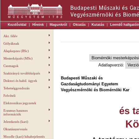
Kezdőoldal
|
Híreink
|
Magunkról
|
Oktatás
|
Kutatás
|
Leendő hallgatói
Akt. félév
Gólyáknak
Alapkepzes (BSc)
Mesterképzés (MSc)
Adatlapverzió:
Csomagok
Szakirányú továbbképzés
Budapesti Műszaki és
Doktori és habil. ügyek
Gazdaságtudományi Egyetem
Tehetséggondozás
Vegyészmérnöki és Biomérnöki Kar
Felvételi
Elektronikus jegyzetek
és t
Erasmus hasznos
információk
Kö
Jelentkezés (kari)
Oktatásszervezés
Moodle (kari) hibabejelentés