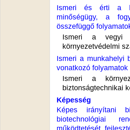
Ismeri és érti a k
minőségügy, a fogy
összefüggő folyamatok
Ismeri a vegyi 
környezetvédelmi sz
Ismeri a munkahelyi b
vonatkozó folyamatok 
Ismeri a környez
biztonságtechnikai k
Képesség
Képes irányítani bi
biotechnológiai re
működtetését, fejleszt