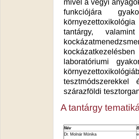
mivel a vegyi anyago
funkciójára gya
környezettoxikológi
tantárgy, valamin
kockázatmenedzs
kockázatkezelésbe
laboratóriumi gyak
környezettoxiko
tesztmódszerekkel 
szárazföldi tesztorga
A tantárgy tematiká
Név
B
Dr. Molnár Mónika
e