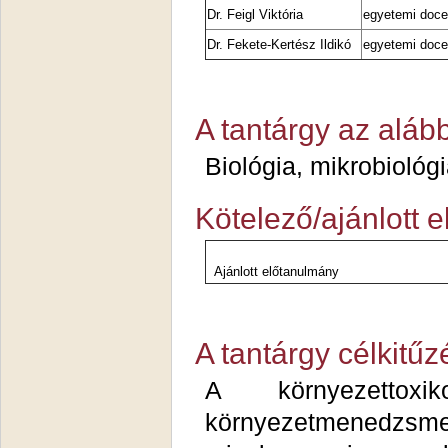
Dr. Feigl Viktória
egyetemi doc
Dr. Fekete-Kertész Ildikó
egyetemi doc
A tantárgy az aláb
Biológia, mikrobiológ
Kötelező/ajánlott 
Ajánlott előtanulmány
A tantárgy célkitűz
A környezettoxi
környezetmenedzsmen