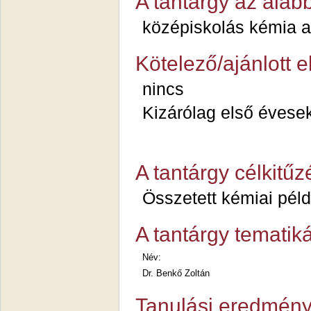
A tantárgy az aláb
középiskolás kémia 
Kötelező/ajánlott 
nincs
Kizárólag első évese
A tantárgy célkitűz
Összetett kémiai pél
A tantárgy tematiká
Név:
Dr. Benkő Zoltán
Tanulási eredmény