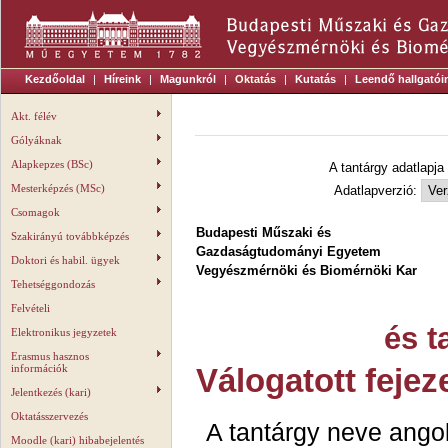
Kezdőoldal
|
Híreink
|
Magunkról
|
Oktatás
|
Kutatás
|
Leendő hallgatói
Akt. félév
Gólyáknak
Alapkepzes (BSc)
A tantárgy adatlapja
Mesterképzés (MSc)
Adatlapverzió:
Csomagok
Budapesti Műszaki és
Szakirányú továbbképzés
Gazdaságtudományi Egyetem
Doktori és habil. ügyek
Vegyészmérnöki és Biomérnöki Kar
Tehetséggondozás
Felvételi
és t
Elektronikus jegyzetek
Erasmus hasznos
információk
Válogatott fejez
Jelentkezés (kari)
Oktatásszervezés
A tantárgy neve ango
Moodle (kari) hibabejelentés