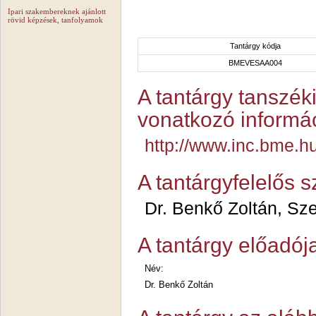
Ipari szakembereknek ajánlott
rövid képzések, tanfolyamok
Tantárgy kódja
BMEVESAA004
A tantárgy tanszéki
vonatkozó informác
http://www.inc.bme.h
A tantárgyfelelős 
Dr. Benkő Zoltán, Sze
A tantárgy előadój
Név:
Dr. Benkő Zoltán