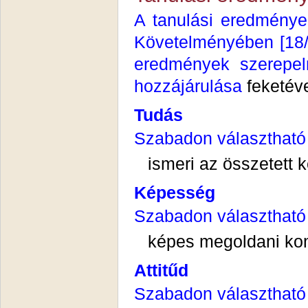
A tanulási eredménye
Követelményében [18/20
eredmények szerepel
hozzájárulása
feketév
Tudás
Szabadon választható 
ismeri az összetett
Képesség
Szabadon választható
képes megoldani kom
Attitűd
Szabadon választható -