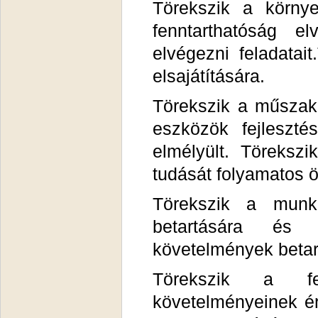
Törekszik a körny
fenntarthatóság e
elvégezni feladatai
elsajátítására.
Törekszik a műszaki
eszközök fejleszté
elmélyült. Töreksz
tudását folyamatos ö
Törekszik a munka
betartására és 
követelmények betart
Törekszik a fen
követelményeinek é