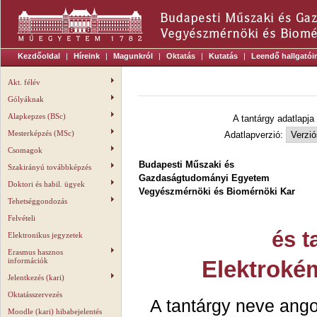
Kezdőoldal
|
Híreink
|
Magunkról
|
Oktatás
|
Kutatás
|
Leendő hallgatói
Akt. félév
Gólyáknak
Alapkepzes (BSc)
A tantárgy adatlapja
Mesterképzés (MSc)
Adatlapverzió:
Csomagok
Budapesti Műszaki és
Szakirányú továbbképzés
Gazdaságtudományi Egyetem
Doktori és habil. ügyek
Vegyészmérnöki és Biomérnöki Kar
Tehetséggondozás
Felvételi
és t
Elektronikus jegyzetek
Erasmus hasznos
információk
Elektrokém
Jelentkezés (kari)
Oktatásszervezés
A tantárgy neve ango
Moodle (kari) hibabejelentés