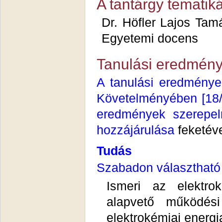
A tantárgy tematiká
Dr. Höfler Laj
Egyetemi docens
Tanulási eredmény
A tanulási eredménye
Követelményében [18/20
eredmények szerepel
hozzájárulása
feketév
Tudás
Szabadon választható 
Ismeri az elektrok
alapvető működési
elektrokémiai energi