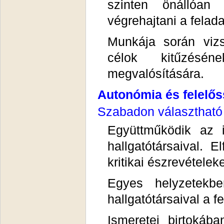
szinten önállóan
végrehajtani a felada
Munkája során vizsg
célok kitűzésé
megvalósítására.
Autonómia és felelő
Szabadon választható 
Együttműködik az 
hallgatótársaival.
kritikai észrevételeke
Egyes helyzetekb
hallgatótársaival a 
Ismeretei birtokába