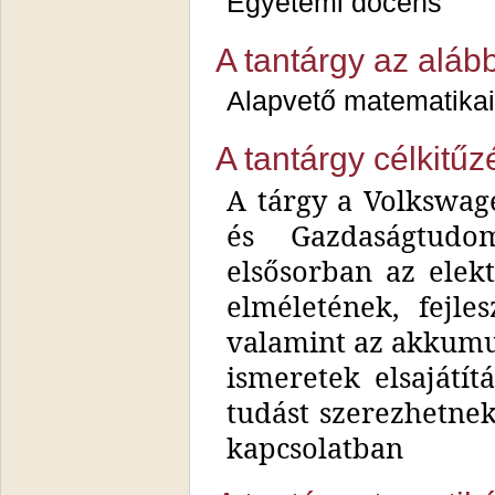
Egyetemi docens
A tantárgy az aláb
Alapvető matematikai 
A tantárgy célkitűz
A tárgy a Volkswag
és Gazdaságtudo
elsősorban az elek
elméletének, fejle
valamint az akkumu
ismeretek elsajátít
tudást szerezhetne
kapcsolatban