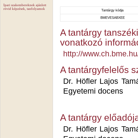
Ipari szakembereknek ajánlott
rövid képzések, tanfolyamok
Tantárgy kódja
BMEVESABXEE
A tantárgy tanszéki
vonatkozó informác
http://www.ch.bme.
A tantárgyfelelős 
Dr. Höfler Laj
Egyetemi docens
A tantárgy előadój
Dr. Höfler Laj