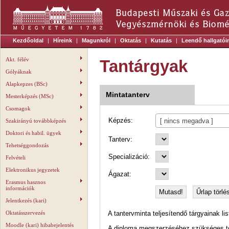
Kezdőoldal
|
Híreink
|
Magunkról
|
Oktatás
|
Kutatás
|
Leendő hallgatói
Akt. félév
Tantárgyak
Gólyáknak
Alapkepzes (BSc)
Mintatanterv
Mesterképzés (MSc)
Csomagok
Képzés:
[ nincs megadva ]
Szakirányú továbbképzés
Doktori és habil. ügyek
Tanterv:
Tehetséggondozás
Specializáció:
Felvételi
Elektronikus jegyzetek
Ágazat:
Erasmus hasznos
információk
Jelentkezés (kari)
Oktatásszervezés
A tantervminta teljesítendő tárgyainak li
Moodle (kari) hibabejelentés
A diploma megszerzéséhez szükséges tov