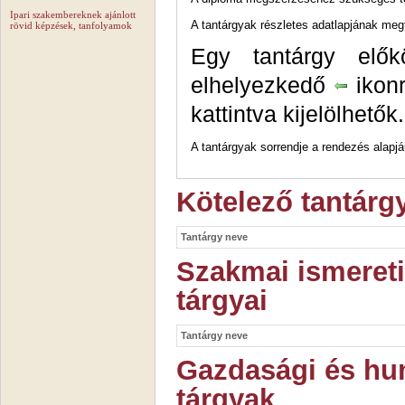
Ipari szakembereknek ajánlott
A tantárgyak részletes adatlapjának me
rövid képzések, tanfolyamok
Egy tantárgy elők
elhelyezkedő
ikonr
kattintva kijelölhetők.
A tantárgyak sorrendje a rendezés alapjáu
Kötelező tantárg
Tantárgy neve
Szakmai ismereti
tárgyai
Tantárgy neve
Gazdasági és hu
tárgyak