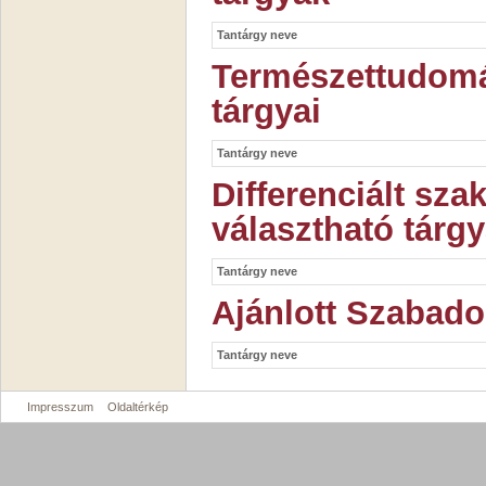
Tantárgy neve
Természettudomá
tárgyai
Tantárgy neve
Differenciált sz
választható tárgy
Tantárgy neve
Ajánlott Szabado
Tantárgy neve
Impresszum
Oldaltérkép