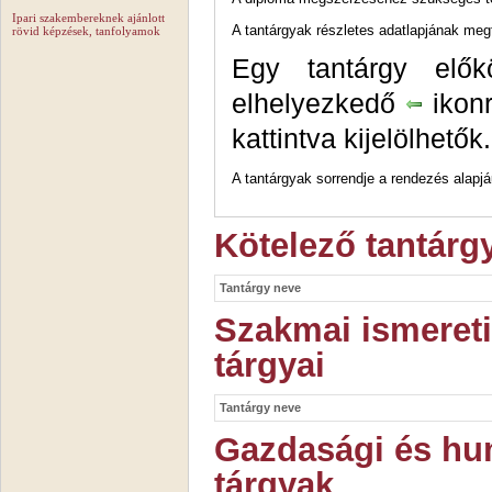
Ipari szakembereknek ajánlott
A tantárgyak részletes adatlapjának me
rövid képzések, tanfolyamok
Egy tantárgy elők
elhelyezkedő
ikonr
kattintva kijelölhetők.
A tantárgyak sorrendje a rendezés alapjáu
Kötelező tantárg
Tantárgy neve
Szakmai ismereti
tárgyai
Tantárgy neve
Gazdasági és hu
tárgyak