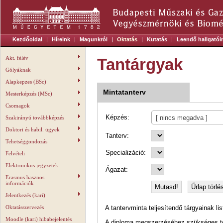
Kezdőoldal
|
Híreink
|
Magunkról
|
Oktatás
|
Kutatás
|
Leendő hallgatói
Akt. félév
Tantárgyak
Gólyáknak
Alapkepzes (BSc)
Mintatanterv
Mesterképzés (MSc)
Csomagok
Képzés:
[ nincs megadva ]
Szakirányú továbbképzés
Doktori és habil. ügyek
Tanterv:
Tehetséggondozás
Specializáció:
Felvételi
Elektronikus jegyzetek
Ágazat:
Erasmus hasznos
információk
Jelentkezés (kari)
Oktatásszervezés
A tantervminta teljesítendő tárgyainak li
Moodle (kari) hibabejelentés
A diploma megszerzéséhez szükséges tov