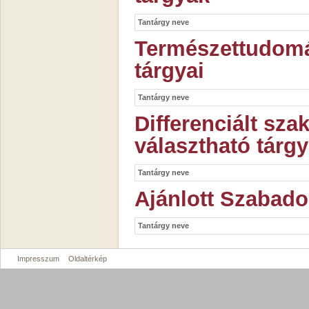
Tantárgy neve
Természettudomá
tárgyai
Tantárgy neve
Differenciált sz
választható tárgy
Tantárgy neve
Ajánlott Szabado
Tantárgy neve
Impresszum
Oldaltérkép