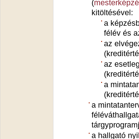
(
mesterképz
kitöltésével:
a képzésbe
félév és a
az elvégez
(kreditért
az esetleg
(kreditért
a mintata
(kreditért
a mintatanter
féléváthallga
tárgyprogramj
a hallgató ny