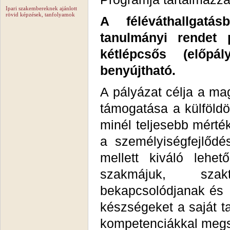
Ipari szakembereknek ajánlott
rövid képzések, tanfolyamok
A féléváthallgatá
tanulmányi rendet 
kétlépcsős (előpá
benyújtható.
A pályázat célja a ma
támogatása a külföldö
minél teljesebb mérték
a személyiségfejlődés
mellett kiváló lehet
szakmájuk, szak
bekapcsolódjanak és
készségeket a saját t
kompetenciákkal meg