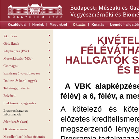
Kezdőoldal
|
Híreink
|
Magunkról
|
Oktatás
|
Kutatás
|
Leendő hallgatói
Akt. félév
KIVÉTE
Gólyáknak
FÉLÉVÁTH
Alapkepzes (BSc)
HALLGATÓK 
Mesterképzés (MSc)
Csomagok
ÉS 
Szakirányú továbbképzés
Doktori és habil. ügyek
A VBK alapképzésein
Tehetséggondozás
félév) a 6, félév, a m
Felvételi
Elektronikus jegyzetek
A kötelező és kötel
Erasmus hasznos
információk
előzetes kreditelismer
Jelentkezés (kari)
megszerzendő lényeg
Oktatásszervezés
Moodle (kari) hibabejelentés
Programja tartalmazza