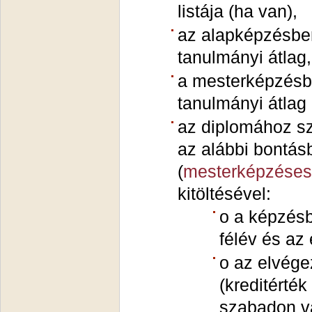
listája (ha van),
az alapképzésben 
tanulmányi átlag,
a mesterképzésbe
tanulmányi átlag 
az diplomához szü
az alábbi bontásb
(
mesterképzése
kitöltésével:
o a képzésbe
félév és az
o az elvégez
(kreditérték
szabadon vá