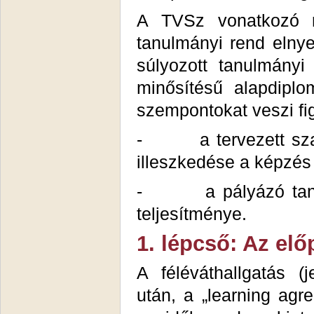
A TVSz vonatkozó r
tanulmányi rend elny
súlyozott tanulmány
minősítésű alapdiplo
szempontokat veszi fi
- a tervezett szakm
illeszkedése a képzés
- a pályázó tanulm
teljesítménye.
1. lépcső: Az elő
A féléváthallgatás 
után, a „learning ag