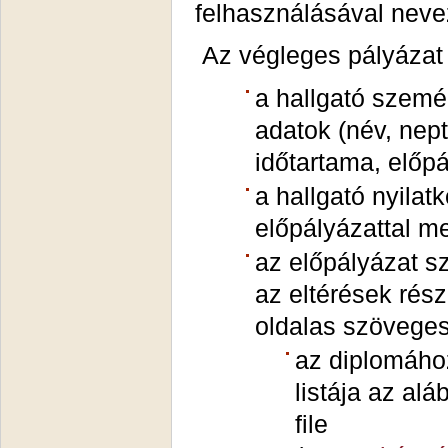
felhasználásával neve
Az végleges pályázat 
a hallgató szemé
adatok (név, nept
időtartama, előp
a hallgató nyila
előpályázattal m
az előpályázat 
az eltérések rés
oldalas szöveges
az diplomához
listája az alá
file