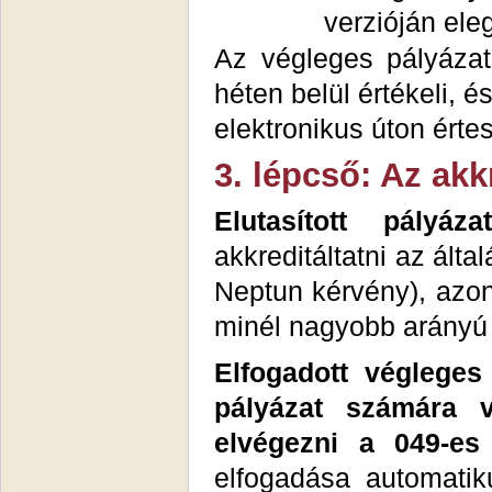
verzióján ele
Az végleges pályázat
héten belül értékeli, é
elektronikus úton értesí
3. lépcső: Az akk
Elutasított pályá
akkreditáltatni az ált
Neptun kérvény), azo
minél nagyobb arányú 
Elfogadott véglege
pályázat számára v
elvégezni a 049-es
elfogadása automatik