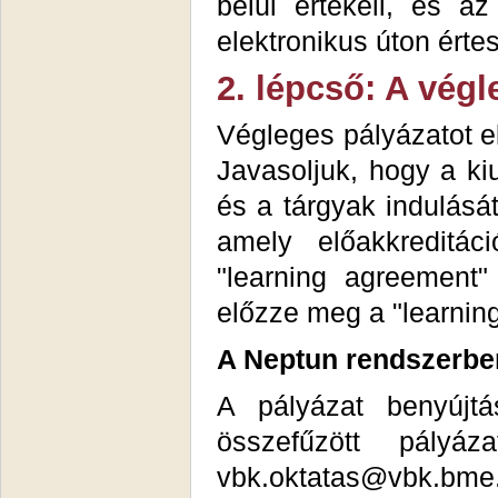
belül értékeli, és az
elektronikus úton értesí
2. lépcső: A végl
Végleges pályázatot el
Javasoljuk, hogy a kiu
és a tárgyak indulásá
amely előakkreditá
"learning agreement
előzze meg a "learnin
A Neptun rendszerben
A pályázat benyújtá
összefűzött pályá
vbk.oktatas@vbk.bme.hu