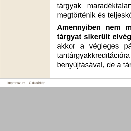
tárgyak maradéktala
megtörténik és teljeskö
Amennyiben nem mi
tárgyat sikerült elvé
akkor a végleges pá
tantárgyakkreditáci
benyújtásával, de a t
Impresszum
Oldaltérkép