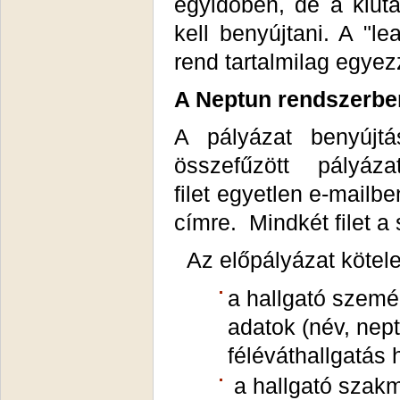
egyidőben, de a kiuta
kell benyújtani. A "l
rend tartalmilag egye
A Neptun rendszerben
A pályázat benyújtá
összefűzött pályáz
filet egyetlen e-mail
címre. Mindkét filet a
Az előpályázat kötele
a hallgató szemé
adatok (név, nept
féléváthallgatás 
a hallgató szakma