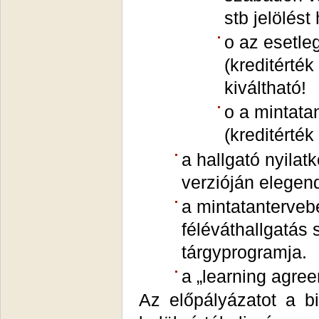
stb jelölést
o az esetleg
(kreditérték
kiváltható!
o a mintata
(kreditérték
a hallgató nyilat
verzióján elegen
a mintatanterveb
féléváthallgatás 
tárgyprogramja.
a „learning agre
Az előpályázatot a b